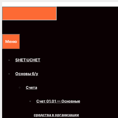
Перейти
к
содержимому
Меню
SHET:UCHET
Основы б/у
Счета
Счет 01.01 — Основные
средства в организации