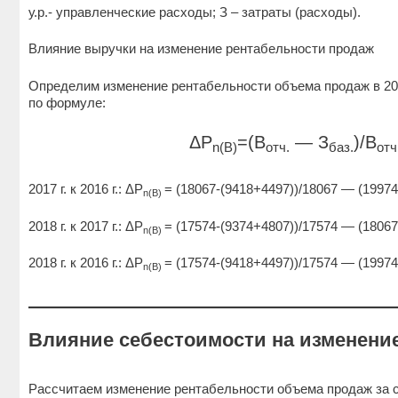
у.р.- управленческие расходы; З – затраты (расходы).
Влияние выручки на изменение рентабельности продаж
Определим изменение рентабельности объема продаж в 201
по формуле:
ΔP
=(B
— З
)/B
n(B)
отч.
баз.
отч
2017 г. к 2016 г.: ΔP
= (18067-(9418+4497))/18067 — (19974
n(B)
2018 г. к 2017 г.: ΔP
= (17574-(9374+4807))/17574 — (18067-
n(B)
2018 г. к 2016 г.: ΔP
= (17574-(9418+4497))/17574 — (19974
n(B)
Влияние себестоимости на изменени
Рассчитаем изменение рентабельности объема продаж за с