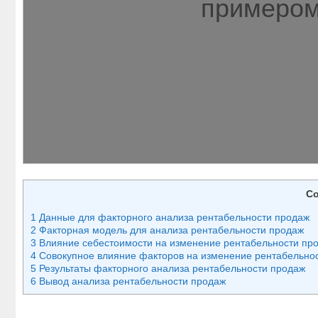
примером
С
1 Данные для факторного анализа рентабельности продаж
2 Факторная модель для анализа рентабельности продаж
3 Влияние себестоимости на изменение рентабельности пр
4 Совокупное влияние факторов на изменение рентабельно
5 Результаты факторного анализа рентабельности продаж
6 Вывод анализа рентабельности продаж