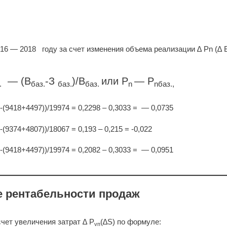
6 — 2018 году за счет изменения объема реализации ∆ Pn (∆ 
— (B
-З
)/B
или P
— P
.
баз.
баз.
баз.
n
nбаз.,
-(9418+4497))/19974 = 0,2298 – 0,3033 = — 0,0735
(9374+4807))/18067 = 0,193 – 0,215 = -0,022
-(9418+4497))/19974 = 0,2082 – 0,3033 = — 0,0951
е рентабельности продаж
чет увеличения затрат ∆ P
(∆S) по формуле:
vп