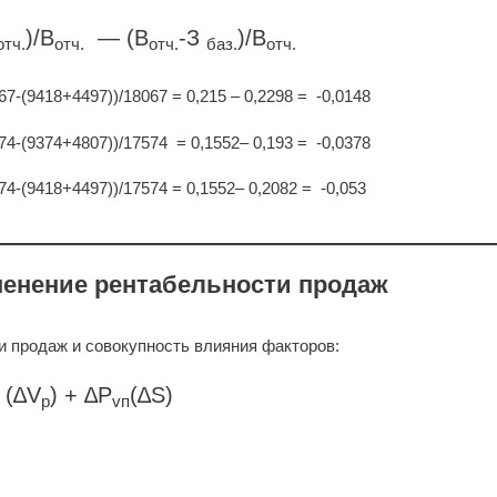
)/B
— (B
-З
)/B
отч.
отч.
отч.
баз.
отч.
67-(9418+4497))/18067 = 0,215 – 0,2298 = -0,0148
74-(9374+4807))/17574 = 0,1552– 0,193 = -0,0378
74-(9418+4497))/17574 = 0,1552– 0,2082 = -0,053
менение рентабельности продаж
 продаж и совокупность влияния факторов:
(∆V
) + ∆P
(∆S)
p
vп