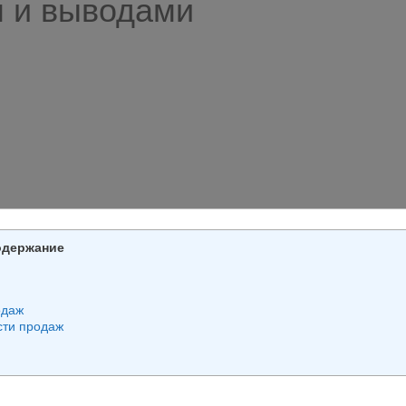
 и выводами
одержание
одаж
сти продаж