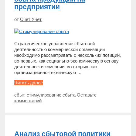
предприятии
от
Счет:Учет
Стратегическое управление сбытовой
деятельностью коммерческой организации
необходимо рассматривать с нескольких позиций,
во-первых, как социально-экономическую основу
деятельности компании, во-вторых, как
организационно-техническую …
Способы
Читать далее
стимулирования
сбыта
Метки
сбыт
,
стимулирование сбыта
Оставьте
продукции
комментарий
на
предприятии
Анализ сбытовой политики