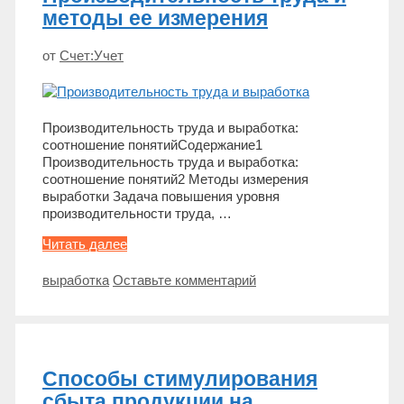
методы ее измерения
от
Счет:Учет
Производительность труда и выработка:
соотношение понятийСодержание1
Производительность труда и выработка:
соотношение понятий2 Методы измерения
выработки Задача повышения уровня
производительности труда, …
Производительность
Читать далее
труда
и
Метки
выработка
Оставьте комментарий
методы
ее
измерения
Способы стимулирования
сбыта продукции на