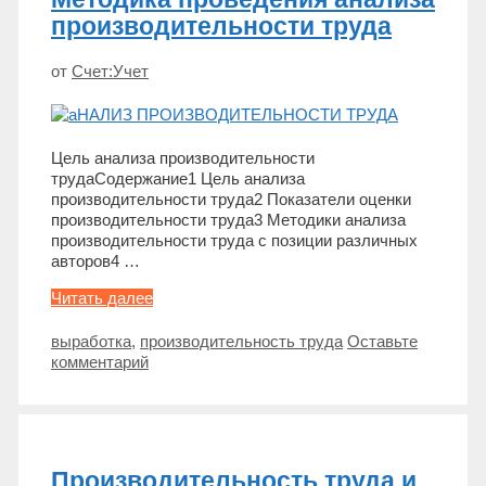
производительности труда
от
Счет:Учет
Цель анализа производительности
трудаСодержание1 Цель анализа
производительности труда2 Показатели оценки
производительности труда3 Методики анализа
производительности труда с позиции различных
авторов4 …
Методика
Читать далее
проведения
анализа
Метки
выработка
,
производительность труда
Оставьте
производительности
комментарий
труда
Производительность труда и