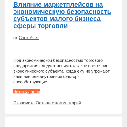
Влияние маркетплейсов на
экономическую безопасность
субъектов малого бизнеса
сферы торговли
от
Счет:Учет
Под экономической безопасностью торгового
предприятия следует понимать такое состояние
экономического субъекта, когда ему не угрожают
внешние или внутренние факторы,
способствующие …
Влияние
Читать далее
маркетплейсов
на
Метки
Экономика
Оставьте комментарий
экономическую
безопасность
субъектов
малого