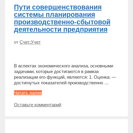
бизнеса
Пути совершенствования
сферы
торговли
системы планирования
производственно-сбытовой
деятельности предприятия
от
Счет:Учет
В аспектах экономического анализа, основными
задачами, которые достигаются в рамках
реализации его функций, являются: 1. Оценка: —
достигнутых показателей производственно …
Пути
Читать далее
совершенствования
системы
Оставьте комментарий
планирования
производственно-
сбытовой
деятельности
предприятия