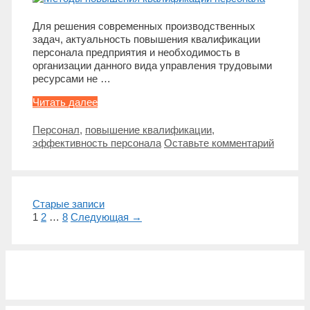
Для решения современных производственных
задач, актуальность повышения квалификации
персонала предприятия и необходимость в
организации данного вида управления трудовыми
ресурсами не …
Методы
Читать далее
повышения
квалификации
Метки
Персонал
,
повышение квалификации
,
персонала
эффективность персонала
Оставьте комментарий
Навигация
Старые записи
записи
1
2
…
8
Следующая →