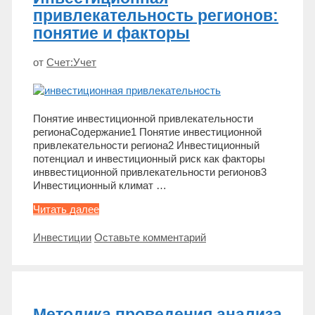
привлекательность регионов:
понятие и факторы
от
Счет:Учет
Понятие инвестиционной привлекательности
регионаСодержание1 Понятие инвестиционной
привлекательности региона2 Инвестиционный
потенциал и инвестиционный риск как факторы
инввестиционной привлекательности регионов3
Инвестиционный климат …
Инвестиционная
Читать далее
привлекательность
регионов:
Метки
Инвестиции
Оставьте комментарий
понятие
и
факторы
Методика проведения анализа