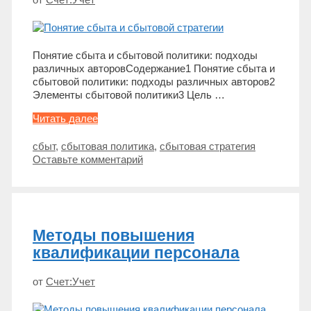
Понятие сбыта и сбытовой политики: подходы
различных авторовСодержание1 Понятие сбыта и
сбытовой политики: подходы различных авторов2
Элементы сбытовой политики3 Цель …
Понятие
Читать далее
сбытовой
деятельности
Метки
сбыт
,
сбытовая политика
,
сбытовая стратегия
и
Оставьте комментарий
сбытовой
политики
предприятия
Методы повышения
квалификации персонала
от
Счет:Учет