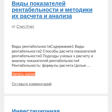
Виды показателей
рентабельности и методики
их расчета и анализа
от
Счет:Учет
Виды рентабельностиСодержание1 Виды
рентабельности2 Способы расчета показателей
рентабельности3 Подходы ученых к расчету и
анализу показателей рентабельности4
Рентабельность: формулы расчета Целью …
Виды
Читать далее
показателей
рентабельности
Оставьте комментарий
и
методики
их
расчета
и
Инвестиционная
анализа