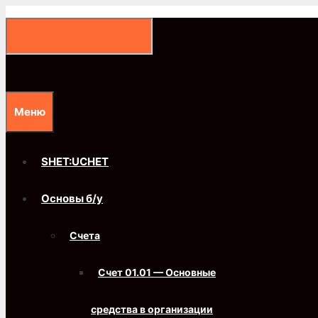
Перейти
к
содержимому
Меню
SHET:UCHET
Основы б/у
Счета
Счет 01.01 — Основные
средства в организации