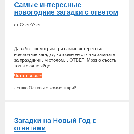
Самые интересные
новогодние загадки с ответом
от
Счет:Учет
Давайте посмотрим три самые интересные
новогодние загадки, которые не стыдно загадать
за праздничным столом… ОТВЕТ: Можно съесть
только одно яйцо, …
Самые
Читать далее
интересные
новогодние
Метки
логика
Оставьте комментарий
загадки
с
ответом
Загадки на Новый Год с
ответами