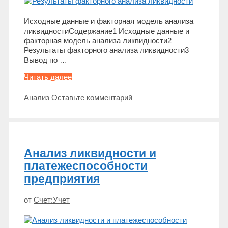
Исходные данные и факторная модель анализа
ликвидностиСодержание1 Исходные данные и
факторная модель анализа ликвидности2
Результаты факторного анализа ликвидности3
Вывод по …
Факторный
Читать далее
анализ
ликвидности
Метки
Анализ
Оставьте комментарий
Анализ ликвидности и
платежеспособности
предприятия
от
Счет:Учет