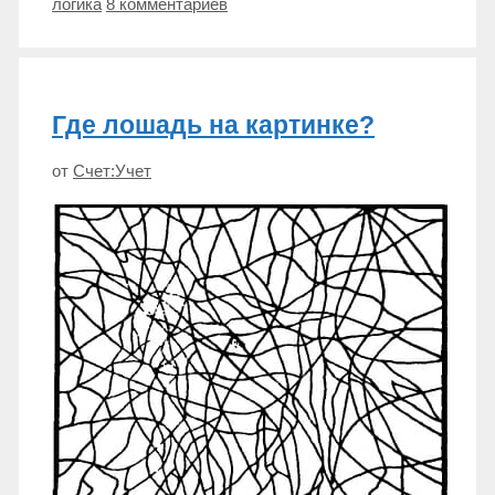
у
Метки
логика
8 комментариев
этого
прямоугольника?
Где лошадь на картинке?
от
Счет:Учет