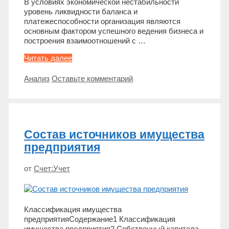
В условиях экономической нестабильности
уровень ликвидности баланса и
платежеспособности организация являются
основным фактором успешного ведения бизнеса и
построения взаимоотношений с …
Понятие
Читать далее
ликвидности
и
Метки
Анализ
Оставьте комментарий
платежеспособности
Состав источников имущества
предприятия
от
Счет:Учет
Классификация имущества
предприятияСодержание1 Классификация
имущества предприятия2 Собственный капитала