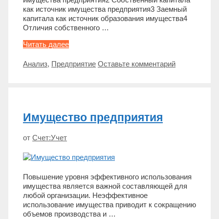
как источник имущества предприятия3 Заемный
капитала как источник образования имущества4
Отличия собственного …
Состав
Читать далее
источников
имущества
Метки
Анализ
,
Предприятие
Оставьте комментарий
предприятия
Имущество предприятия
от
Счет:Учет
Повышение уровня эффективного использования
имущества является важной составляющей для
любой организации. Неэффективное
использование имущества приводит к сокращению
объемов производства и …