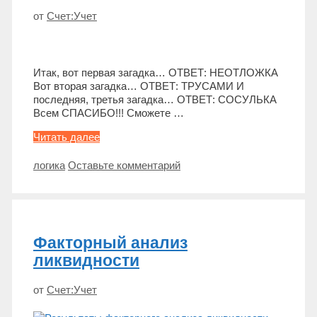
от
Счет:Учет
Итак, вот первая загадка… ОТВЕТ: НЕОТЛОЖКА
Вот вторая загадка… ОТВЕТ: ТРУСАМИ И
последняя, третья загадка… ОТВЕТ: СОСУЛЬКА
Всем СПАСИБО!!! Сможете …
Загадки
Читать далее
на
Новый
Метки
логика
Оставьте комментарий
Год
с
ответами
Факторный анализ
ликвидности
от
Счет:Учет