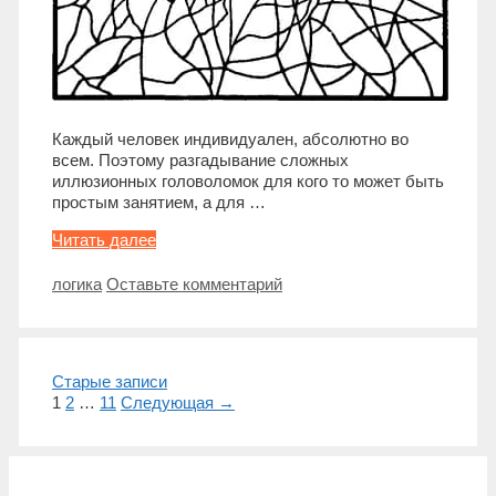
Каждый человек индивидуален, абсолютно во
всем. Поэтому разгадывание сложных
иллюзионных головоломок для кого то может быть
простым занятием, а для …
Где
Читать далее
лошадь
на
Метки
логика
Оставьте комментарий
картинке?
Навигация
Старые записи
записи
1
2
…
11
Следующая →