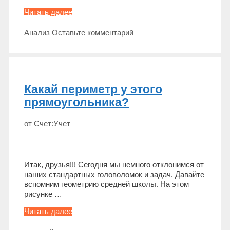
Имущество
Читать далее
предприятия
Метки
Анализ
Оставьте комментарий
Какай периметр у этого
прямоугольника?
от
Счет:Учет
Итак, друзья!!! Сегодня мы немного отклонимся от
наших стандартных головоломок и задач. Давайте
вспомним геометрию средней школы. На этом
рисунке …
Какай
Читать далее
периметр