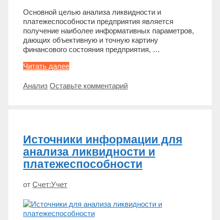
Основной целью анализа ликвидности и
платежеспособности предприятия является
получение наиболее информативных параметров,
дающих объективную и точную картину
финансового состояния предприятия, …
Анализ
Читать далее
ликвидности
и
Метки
Анализ
Оставьте комментарий
платежеспособности
предприятия
Источники информации для
анализа ликвидности и
платежеспособности
от
Счет:Учет