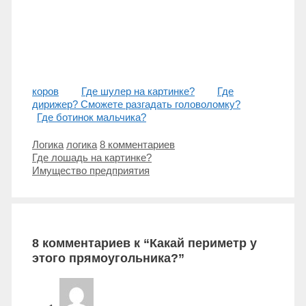
коров
Где шулер на картинке?
Где
дирижер? Сможете разгадать головоломку?
Где ботинок мальчика?
Рубрики
Метки
Логика
логика
8 комментариев
Навигация
Где лошадь на картинке?
записи
Имущество предприятия
8 комментариев к “Какай периметр у
этого прямоугольника?”