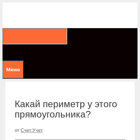
Перейти
к
содержимому
Меню
Какай периметр у этого
прямоугольника?
от
Счет:Учет