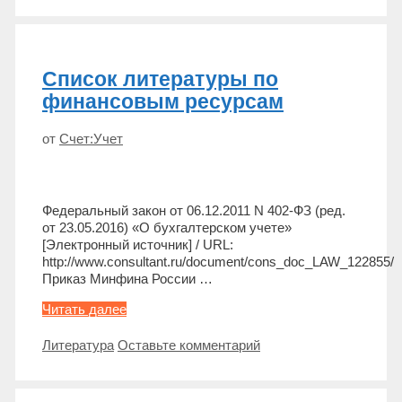
и
анализу
в
угледобывающей
Список литературы по
промышленности
финансовым ресурсам
от
Счет:Учет
Федеральный закон от 06.12.2011 N 402-ФЗ (ред.
от 23.05.2016) «О бухгалтерском учете»
[Электронный источник] / URL:
http://www.consultant.ru/document/cons_doc_LAW_122855/
Приказ Минфина России …
Список
Читать далее
литературы
по
Метки
Литература
Оставьте комментарий
финансовым
ресурсам