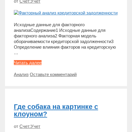
от
Счет:Учет
Исходные данные для факторного
анализаСодержание1 Исходные данные для
факторного анализа2 Факторная модель
оборачиваемости кредиторской задолженности3
Определение влияния факторов на кредиторскую
…
Факторный
Читать далее
анализ
оборачиваемости
Метки
Анализ
Оставьте комментарий
кредиторской
задолженности
Где собака на картинке с
клоуном?
от
Счет:Учет