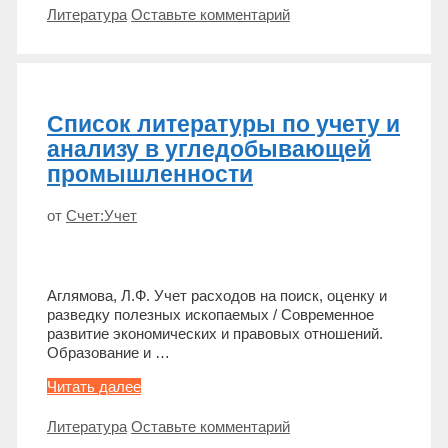
по
Метки
Литература
Оставьте комментарий
финансовому
и
экономическому
анализу
Список литературы по учету и
анализу в угледобывающей
промышленности
от
Счет:Учет
Аглямова, Л.Ф. Учет расходов на поиск, оценку и
разведку полезных ископаемых / Современное
развитие экономических и правовых отношений.
Образование и …
Список
Читать далее
литературы
по
Метки
Литература
Оставьте комментарий
учету