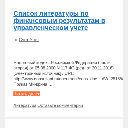
Список литературы по
финансовым результатам в
управленческом учете
от
Счет:Учет
Налоговый кодекс Российской Федерации (часть
вторая) от 05.08.2000 N 117-ФЗ (ред. от 30.11.2016)
[Электронный источник] / URL:
http://www.consultant.ru/document/cons_doc_LAW_28165/
Приказ Минфина …
Список
Читать далее
литературы
по
Метки
Литература
Оставьте комментарий
финансовым
результатам
в
управленческом