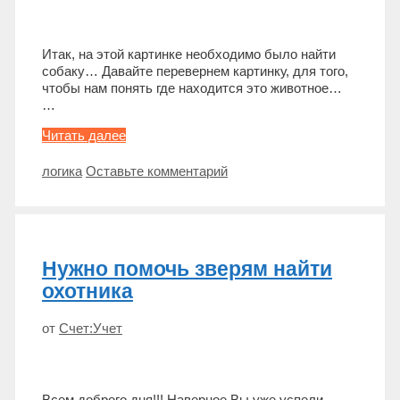
Итак, на этой картинке необходимо было найти
собаку… Давайте перевернем картинку, для того,
чтобы нам понять где находится это животное…
…
Где
Читать далее
собака
на
Метки
логика
Оставьте комментарий
картинке
с
клоуном?
Нужно помочь зверям найти
охотника
от
Счет:Учет
Всем доброго дня!!! Наверное Вы уже успели