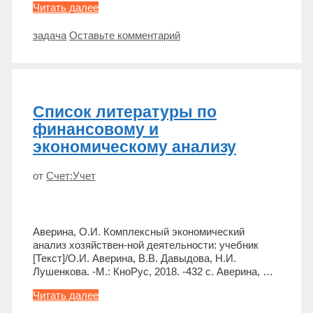
Какая
Читать далее
фигура
самая
Метки
задача
Оставьте комментарий
тяжелая,
если
кубики
весят
одинаково?
Список литературы по
финансовому и
экономическому анализу
от
Счет:Учет
Аверина, О.И. Комплексный экономический
анализ хозяйствен-ной деятельности: учебник
[Текст]/О.И. Аверина, В.В. Давыдова, Н.И.
Лушенкова. -М.: КноРус, 2018. -432 c. Аверина, …
Список
Читать далее
литературы