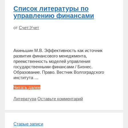
учете
Список литературы по
управлению финансами
от
Счет:Учет
Акиньшин М.В. Эффективность как источник
развития финансового менеджмента,
преемственность моделей управления
государственными финансами / Бизнес.
Образование. Право. Вестник Волгоградского
института …
Список
Читать далее
литературы
по
Метки
Литература
Оставьте комментарий
управлению
финансами
Навигация
Старые записи