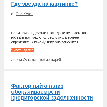
Где звезда на картинке?
от
Счет:Учет
Всем привет, друзья! Итак, даже не знаем как
назвать вот такую головоломку, а точнее
определить к какому типу она относится. …
Где
Читать далее
звезда
на
Метки
логика
Оставьте комментарий
картинке?
Факторный анализ
оборачиваемости
кредиторской задолженности