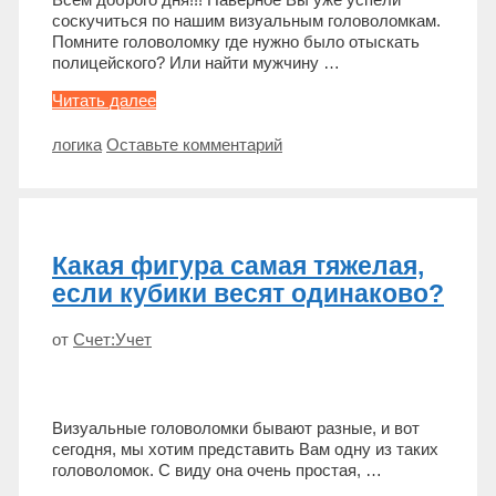
соскучиться по нашим визуальным головоломкам.
Помните головоломку где нужно было отыскать
полицейского? Или найти мужчину …
Нужно
Читать далее
помочь
зверям
Метки
логика
Оставьте комментарий
найти
охотника
Какая фигура самая тяжелая,
если кубики весят одинаково?
от
Счет:Учет
Визуальные головоломки бывают разные, и вот
сегодня, мы хотим представить Вам одну из таких
головоломок. С виду она очень простая, …