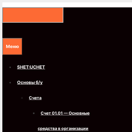
Перейти
к
содержимому
Меню
SHET:UCHET
Основы б/у
Счета
Счет 01.01 — Основные
средства в организации