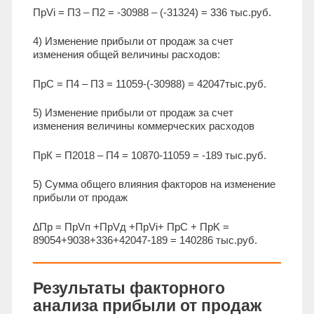
ПрVi = П3 – П2 = -30988 – (-31324) = 336 тыс.руб.
4) Изменение прибыли от продаж за счет
изменения общей величины расходов:
ПрС = П4 – П3 = 11059-(-30988) = 42047тыс.руб.
5) Изменение прибыли от продаж за счет
изменения величины коммерческих расходов
ПрК = П2018 – П4 = 10870-11059 = -189 тыс.руб.
5) Сумма общего влияния факторов на изменение
прибыли от продаж
∆Пр = ПрVп +ПрVд +ПрVi+ ПрC + ПрK =
89054+9038+336+42047-189 = 140286 тыс.руб.
Результаты факторного
анализа прибыли от продаж