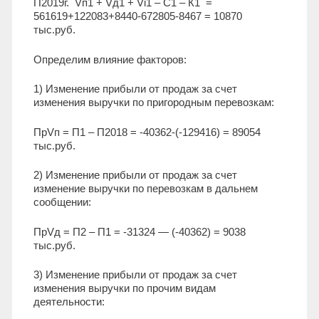
П2019г. Vп1 + Vд1 + Vi1 – С1 – К1 =
561619+122083+8440-672805-8467 = 10870
тыс.руб.
Определим влияние факторов:
1) Изменение прибыли от продаж за счет
изменения выручки по пригородным перевозкам:
ПрVп = П1 – П2018 = -40362-(-129416) = 89054
тыс.руб.
2) Изменение прибыли от продаж за счет
изменение выручки по перевозкам в дальнем
сообщении:
ПрVд = П2 – П1 = -31324 — (-40362) = 9038
тыс.руб.
3) Изменение прибыли от продаж за счет
изменения выручки по прочим видам
деятельности: