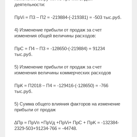
деятельности:
ПрVi = П3 – П2 = -219884-(-219381) = -503 тыс.руб.
4) Изменение прибыли от продаж за счет
изменения общей величины расходов:
ПрС = П4 – П3 = -128650-(-219884) = 91234
тыс.руб.
5) Изменение прибыли от продаж за счет
изменения величины коммерческих расходов
ПрК = П2018 – П4 = -129416-(-128650) = -766
тыс.руб.
5) Сумма общего влияния факторов на изменение
прибыли от продаж
∆Пр = ПрVп +ПрVд +ПрVi+ ПрC + ПрK = -132384-
2329-503+91234-766 = -44748.