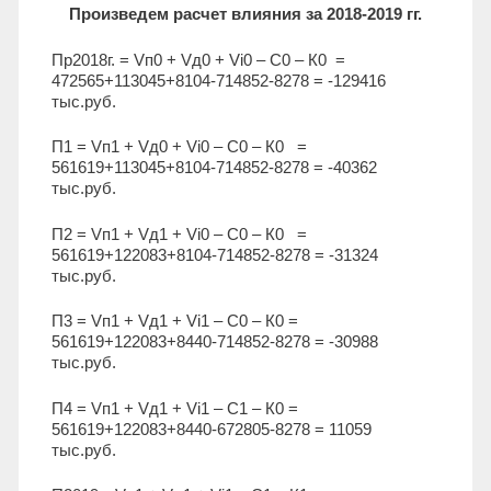
Произведем расчет влияния за 2018-2019 гг.
Пр2018г. = Vп0 + Vд0 + Vi0 – С0 – К0 =
472565+113045+8104-714852-8278 = -129416
тыс.руб.
П1 = Vп1 + Vд0 + Vi0 – С0 – К0 =
561619+113045+8104-714852-8278 = -40362
тыс.руб.
П2 = Vп1 + Vд1 + Vi0 – С0 – К0 =
561619+122083+8104-714852-8278 = -31324
тыс.руб.
П3 = Vп1 + Vд1 + Vi1 – С0 – К0 =
561619+122083+8440-714852-8278 = -30988
тыс.руб.
П4 = Vп1 + Vд1 + Vi1 – С1 – К0 =
561619+122083+8440-672805-8278 = 11059
тыс.руб.