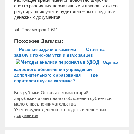
настоящее время имеется довольно широкий
спектр различных нормативных и правовых актов,
регулирующих учет и аудит денежных средств и
денежных документов.
Просмотров
1 611
Похожие Записи:
Решение задачи с камнями
Ответ на
задачу с поиском утки и двух зайцев
Оценка
кадрового обеспечения учреждений
дополнительного образования
Где
спрятался внук на картинке?
Рубрики
Без рубрики
Оставьте комментарий
Навигация
Зарубежный опыт налогообложения субъектов
записи
малого предпринимательства
Учет и аудит денежных средств и денежных
документов