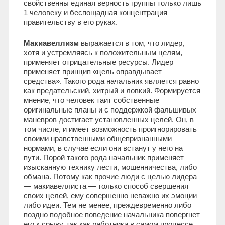
свойственны единая верность группы только лишь
1 человеку и беспощадная концентрация
правительству в его руках.
Макиавеллизм
выражается в том, что лидер,
хотя и устремляясь к положительным целям,
применяет отрицательные ресурсы. Лидер
применяет принцип «цель оправдывает
средства». Такого рода начальник является равно
как предательский, хитрый и ловкий. Формируется
мнение, что человек таит собственные
оригинальные планы и с поддержкой фальшивых
маневров достигает установленных целей. Он, в
том числе, и имеет возможность проигнорировать
своими нравственными общепризнанными
нормами, в случае если они встанут у него на
пути. Порой такого рода начальник применяет
изысканную технику лести, мошенничества, либо
обмана. Потому как прочие люди с целью лидера
— макиавеллиста — только способ свершения
своих целей, ему совершенно неважно их эмоции
либо идеи. Тем не менее, преждевременно либо
поздно подобное поведение начальника повергнет
его к срыву, так как работники в самом процессе,