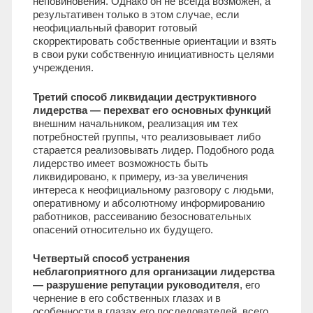
неповиновения. Однако он не всегда возможен, а
результативен только в этом случае, если
неофициальный фаворит готовый
скорректировать собственные ориентации и взять
в свои руки собственную инициативность целями
учреждения.
Третий способ ликвидации деструктивного
лидерства — перехват его основных функций
внешним начальником, реализация им тех
потребностей группы, что реализовывает либо
старается реализовывать лидер. Подобного рода
лидерство имеет возможность быть
ликвидировано, к примеру, из-за увеличения
интереса к неофициальному разговору с людьми,
оперативному и абсолютному информированию
работников, рассеиванию безосновательных
опасений относительно их будущего.
Четвертый способ устранения
неблагоприятного для организации лидерства
— разрушение репутации руководителя
, его
чернение в его собственных глазах и в
особенности в глазах его последователей, всего