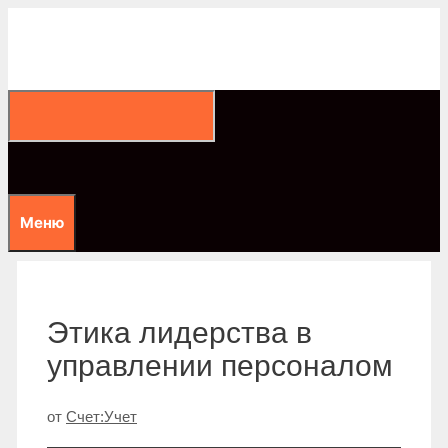
Перейти
к
содержимому
Меню
Этика лидерства в
управлении персоналом
от
Счет:Учет