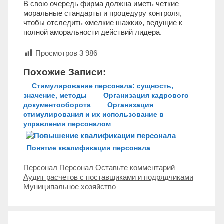
В свою очередь фирма должна иметь четкие
моральные стандарты и процедуру контроля,
чтобы отследить «мелкие шажки», ведущие к
полной аморальности действий лидера.
Просмотров
3 986
Похожие Записи:
Стимулирование персонала: сущность,
значение, методы
Организация кадрового
документооборота
Организация
стимулирования и их использование в
управлении персоналом
Понятие квалификации персонала
Рубрики
Метки
Персонал
Персонал
Оставьте комментарий
Навигация
Аудит расчетов с поставщиками и подрядчиками
записи
Муниципальное хозяйство