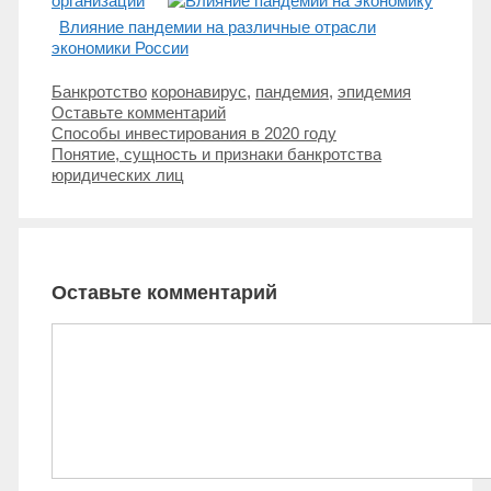
организации
Влияние пандемии на различные отрасли
экономики России
Рубрики
Метки
Банкротство
коронавирус
,
пандемия
,
эпидемия
Оставьте комментарий
Навигация
Способы инвестирования в 2020 году
записи
Понятие, сущность и признаки банкротства
юридических лиц
Оставьте комментарий
Комментарий