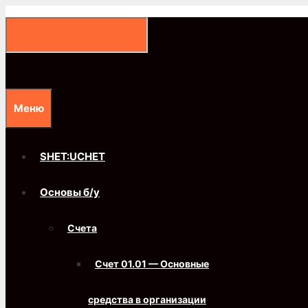
Перейти
к
содержимому
Меню
SHET:UCHET
Основы б/у
Счета
Счет 01.01 — Основные
средства в организации