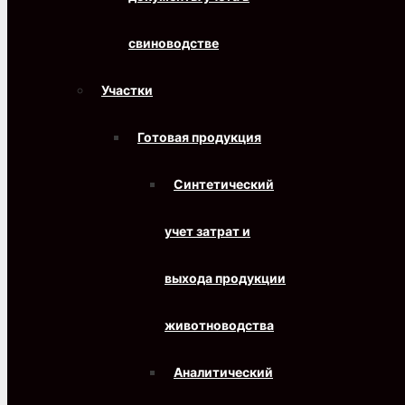
свиноводстве
Участки
Готовая продукция
Синтетический
учет затрат и
выхода продукции
животноводства
Аналитический