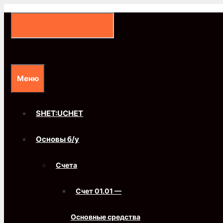
Перейти
к
содержимому
Меню
SHET:UCHET
Основы б/у
Счета
Счет 01.01 —
Основные средства