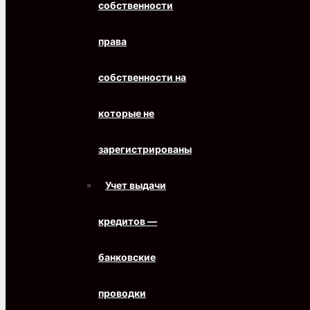
собственности
права
собственности на
которые не
зарегистрированы
Учет выдачи
кредитов —
банковские
проводки