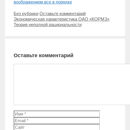
воображением все в порядке
Рубрики
Без рубрики
Оставьте комментарий
Навигация
Экономическая характеристика ОАО «КОРМЗ»
записи
Теория неполной рациональности
Оставьте комментарий
Комментарий
Имя
Email
Сайт