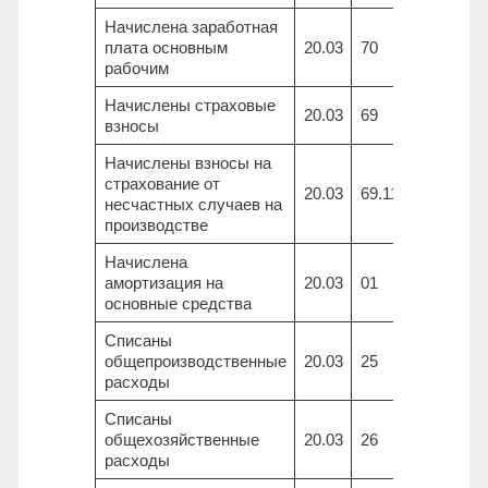
Начислена заработная
плата основным
20.03
70
44338,5
рабочим
Начислены страховые
20.03
69
14044,9
взносы
Начислены взносы на
страхование от
20.03
69.11
427,7
несчастных случаев на
производстве
Начислена
амортизация на
20.03
01
3055,6
основные средства
Списаны
общепроизводственные
20.03
25
67691,7
расходы
Списаны
общехозяйственные
20.03
26
82394,2
расходы