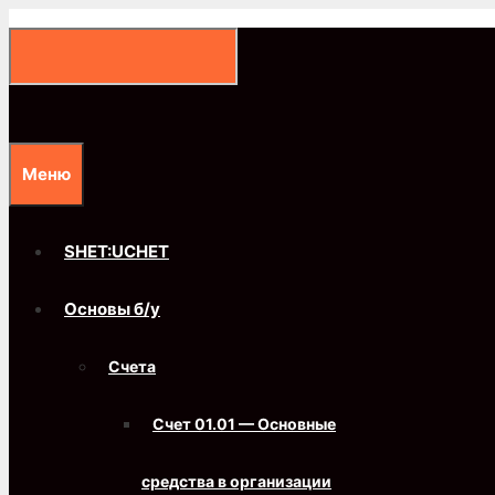
Перейти
к
содержимому
Меню
SHET:UCHET
Основы б/у
Счета
Счет 01.01 — Основные
средства в организации