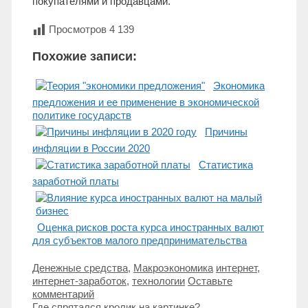
покупателями и продавцами.
Просмотров
4 139
Похожие записи:
Экономика
предложения и ее применение в экономической
политике государств
Причины
инфляции в России 2020
Статистика
заработной платы
Оценка рисков роста курса иностранных валют
для субъектов малого предпринимательства
Рубрики
Метки
Денежные средства
,
Макроэкономика
интернет
,
интернет-заработок
,
технологии
Оставьте
комментарий
Навигация
Где спрятался кролик на картинке?