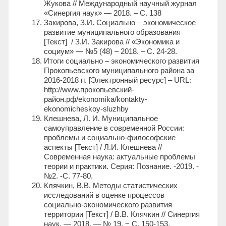
Жукова // Международный научный журнал
«Синергия наук» — 2018. – С. 138
Закирова, З.И. Социально – экономическое
развитие муниципального образования
[Текст] / З.И. Закирова // «Экономика и
социум» — №5 (48) – 2018. – С. 24-28.
Итоги социально – экономического развития
Прокопьевского муниципального района за
2016-2018 гг. [Электронный ресурс] – URL:
http://www.прокопьевский-
район.рф/ekonomika/kontakty-
ekonomicheskoy-sluzhby
Клешнева, Л. И. Муниципальное
самоуправление в современной России:
проблемы и социально-философские
аспекты [Текст] / Л.И. Клешнева //
Современная наука: актуальные проблемы
теории и практики. Серия: Познание. -2019. -
№2. -С. 77-80.
Клячкин, В.В. Методы статистических
исследований в оценке процессов
социально-экономического развития
территории [Текст] / В.В. Клячкин // Синергия
наук. — 2018. — № 19. − С. 150-153.