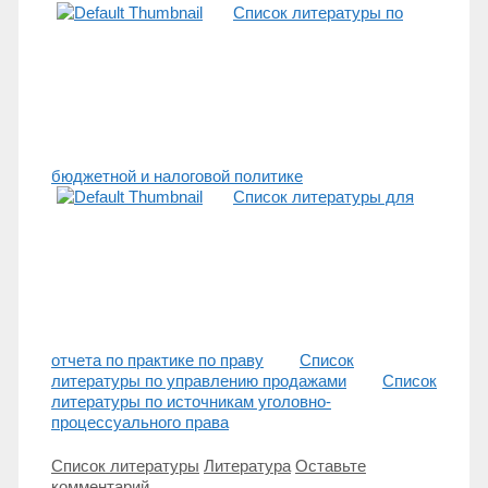
Список литературы по
бюджетной и налоговой политике
Список литературы для
отчета по практике по праву
Список
литературы по управлению продажами
Список
литературы по источникам уголовно-
процессуального права
Рубрики
Метки
Список литературы
Литература
Оставьте
комментарий