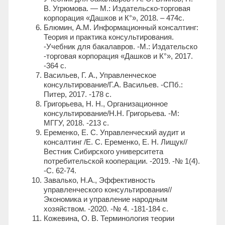
В. Угрюмова. — М.: Издательско-торговая
корпорация «Дашков и К°», 2018. – 474с.
Блюмин, А.М. Информационный консалтинг:
Теория и практика консультирования.
-Учебник для бакалавров. -М.: Издательско
-торговая корпорация «Дашков и К°», 2017.
-364 с.
Васильев, Г. А., Управленческое
консультирование/Г.А. Васильев. -СПб.:
Питер, 2017. -178 с.
Григорьева, Н. Н., Организационное
консультирование/Н.Н. Григорьева. -М:
МГГУ, 2018. -213 с.
Еременко, Е. С. Управленческий аудит и
консалтинг /Е. С. Еременко, Е. Н. Лищук//
Вестник Сибирского университета
потребительской кооперации. -2019. -№ 1(4).
-С. 62-74.
Завалько, Н.А., Эффективность
управленческого консультирования//
Экономика и управление народным
хозяйством. -2020. -№ 4. -181-184 с.
Кожевина, О. В. Терминология теории