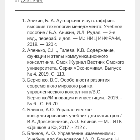
от
Счет:Учет
Аникин, Б. А. Аутсорсинг и аутстаффинг:
высокие технологии менеджмента: Учебное
пособие / Б.А. Аникин, И.Л. Рудая. — 2-e
изд., перераб. и доп. — М.: НИЦ ИНФРА-М,
2018. — 320 с
Апенько, С.Н., Гилева, К.В. Содержание,
функции и этапы коммуникационного
консалтинга. Омск Журнал Вестник Омского
университета. Серия «Экономика». Выпуск
№ 4. 2019. С. 113.
Берченко, В.С. Особенности развития
современного мирового рынка
управленческого консалтинга/В.С.
Берченко//Инновации и инвестиции. -2019. -
№ 6. -С. 66-70.
Блинов, А.О. Управленческое
консультирование: учебник для магистров /
В.А. Дресвянников, А.О. Блинов — М. : ИТК
«Дашков и К», 2017 .- 212 с.
Блинов, А. О. Управление изменениями :
Учебник для бакалавров / А. О. Блинов, Н.