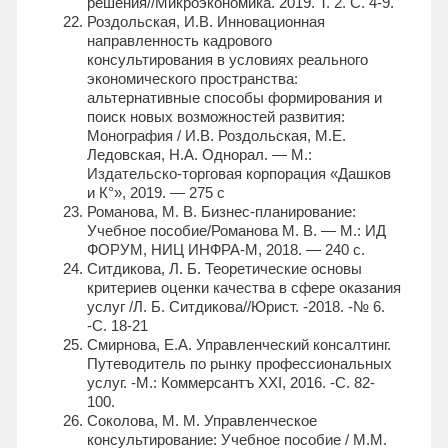
решения//Микроэкономика. 2019. Т. 2. С. 4-9.
Роздольская, И.В. Инновационная
направленность кадрового
консультирования в условиях реального
экономического пространства:
альтернативные способы формирования и
поиск новых возможностей развития:
Монография / И.В. Роздольская, М.Е.
Ледовская, Н.А. Однорал. — М.:
Издательско-торговая корпорация «Дашков
и К°», 2019. — 275 с
Романова, М. В. Бизнес-планирование:
Учебное пособие/Романова М. В. — М.: ИД
ФОРУМ, НИЦ ИНФРА-М, 2018. — 240 с.
Ситдикова, Л. Б. Теоретические основы
критериев оценки качества в сфере оказания
услуг /Л. Б. Ситдикова//Юрист. -2018. -№ 6.
-С. 18-21
Смирнова, Е.А. Управленческий консалтинг.
Путеводитель по рынку профессиональных
услуг. -М.: Коммерсантъ ХХI, 2016. -С. 82-
100.
Соколова, М. М. Управленческое
консультирование: Учебное пособие / М.М.