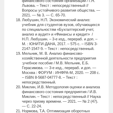
финансового состояния организации / Г.Н.
Львова. – Текст : непосредственный //
Вопросы устойчивого развития общества. —
2021. — № 3. — С. 65-70.
Любушин, Н.П. Экономический анализ:
учебник для студентов вузов, обучающихся
по специальностям «Бухгалтерский учет,
анализ и аудит» и «Финансы и кредит» /
Н.П. Любушин. – 3-е изд., перераб. и доп. –
М. : ЮНИТИ-ДАНА, 2017. – 575 с. – ISBN 3-
2147-1547-9. – Текст : непосредственный.
Мельник, М. В. Анализ финансово-
хозяйственной деятельности предприятия
:учебное пособие / М.В. Мельник, Е.Б.
Герасимова. — 3-е изд., перераб. и доп. —
Москва : ФОРУМ : ИНФРА-М, 2020. — 208 с.
– ISBN 8-5687-04777-8. – Текст :
непосредственный.
Миклин, И.В. Методология оценки и анализа
финансового состояния предприятия / И.В.
Миклин. – Текст : непосредственный // Наука
через призму времени. — 2021. — № 2 (47).
— С. 22-24.
Нормова, Т.А. Оптимизация оборотных