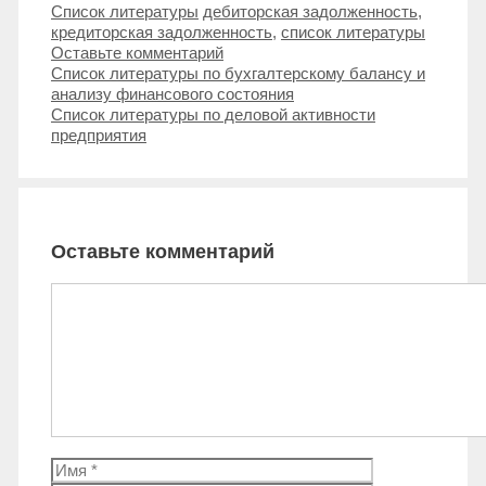
Рубрики
Метки
Список литературы
дебиторская задолженность
,
кредиторская задолженность
,
список литературы
Оставьте комментарий
Навигация
Список литературы по бухгалтерскому балансу и
записи
анализу финансового состояния
Список литературы по деловой активности
предприятия
Оставьте комментарий
Комментарий
Имя
Email