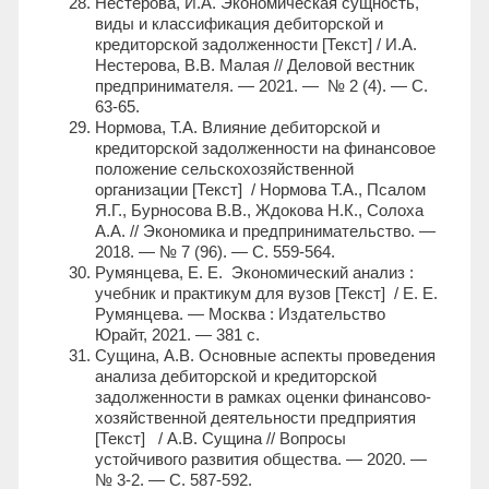
Нестерова, И.А. Экономическая сущность,
виды и классификация дебиторской и
кредиторской задолженности [Текст] / И.А.
Нестерова, В.В. Малая // Деловой вестник
предпринимателя. — 2021. — № 2 (4). — С.
63-65.
Нормова, Т.А. Влияние дебиторской и
кредиторской задолженности на финансовое
положение сельскохозяйственной
организации [Текст] / Нормова Т.А., Псалом
Я.Г., Бурносова В.В., Ждокова Н.К., Солоха
А.А. // Экономика и предпринимательство. —
2018. — № 7 (96). — С. 559-564.
Румянцева, Е. Е. Экономический анализ :
учебник и практикум для вузов [Текст] / Е. Е.
Румянцева. — Москва : Издательство
Юрайт, 2021. — 381 с.
Сущина, А.В. Основные аспекты проведения
анализа дебиторской и кредиторской
задолженности в рамках оценки финансово-
хозяйственной деятельности предприятия
[Текст] / А.В. Сущина // Вопросы
устойчивого развития общества. — 2020. —
№ 3-2. — С. 587-592.