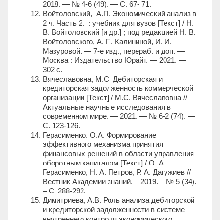
2018. — № 4-6 (49). — С. 67- 71.
Войтоловский, А.П. Экономический анализ в
2 ч. Часть 2. : учебник для вузов [Текст] / Н.
В. Войтоловский [и др.] ; под редакцией Н. В.
Войтоловского, А. П. Калининой, И. И.
Мазуровой. — 7-е изд., перераб. и доп. —
Москва : Издательство Юрайт. — 2021. —
302 с.
Вячеславовна, М.С. Дебиторская и
кредиторская задолженность коммерческой
организации [Текст] / М.С. Вячеславовна //
Актуальные научные исследования в
современном мире. — 2021. — № 6-2 (74). —
С. 123-126.
Герасименко, О.А. Формирование
эффективного механизма принятия
финансовых решений в области управления
оборотным капиталом [Текст] / О. А.
Герасименко, Н. А. Петров, Р. А. Дагужиев //
Вестник Академии знаний. – 2019. – № 5 (34).
– С. 288-292.
Димитриева, А.В. Роль анализа дебиторской
и кредиторской задолженности в системе
внутреннего контроля экономического