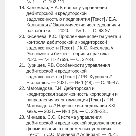
№ 1. — С. 102-111.
Калюжная, Е.А. К вопросу управления
дебиторской и кредиторской
задолженностью предприятия [Текст] / Е.А.
Калюжная // Экономические исследования и
разработки. — 2020. — № 1. — С. 93-97
Киселева, К.С. Проблемные аспекты учета и
контроля дебиторской и кредиторской
задолженности [Текст] / К.С. Киселева //
Экономика и бизнес: теория и практика. —
2020. — № 11-2 (69). — С. 32-34.
Курищев, Р.В. Особенности управления
дебиторской и кредиторской
задолженностью [Текст] / Р.В. Курищев //
Economics. — 2021. — № 1 (48). — С. 45-47.
Магомедова, Т.И. Дебиторская и
кредиторская задолженность корпорации и
направления их оптимизации [Текст] / Т.И.
Магомедова // Научные исследования XXI
века. — 2021. — № 1 (9). — С. 228-231.
Минаева, С.С. Система управления
дебиторской и кредиторской задолженности:
формирование в современных условиях
[Текст] / С.С. Минаева // Аспирант. — 2021.