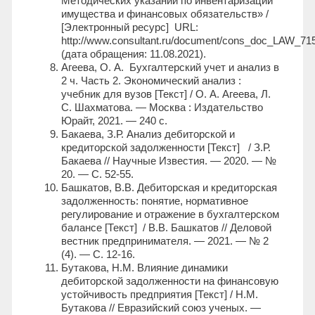
Методических указаний по инвентаризации
имущества и финансовых обязательств» /
[Электронный ресурс] URL:
http://www.consultant.ru/document/cons_doc_LAW_71
(дата обращения: 11.08.2021).
Агеева, О. А. Бухгалтерский учет и анализ в
2 ч. Часть 2. Экономический анализ :
учебник для вузов [Текст] / О. А. Агеева, Л.
С. Шахматова. — Москва : Издательство
Юрайт, 2021. — 240 с.
Бакаева, З.Р. Анализ дебиторской и
кредиторской задолженности [Текст] / З.Р.
Бакаева // Научные Известия. — 2020. — №
20. — С. 52-55.
Башкатов, В.В. Дебиторская и кредиторская
задолженность: понятие, нормативное
регулирование и отражение в бухгалтерском
балансе [Текст] / В.В. Башкатов // Деловой
вестник предпринимателя. — 2021. — № 2
(4). — С. 12-16.
Бутакова, Н.М. Влияние динамики
дебиторской задолженности на финансовую
устойчивость предприятия [Текст] / Н.М.
Бутакова // Евразийский союз ученых. —