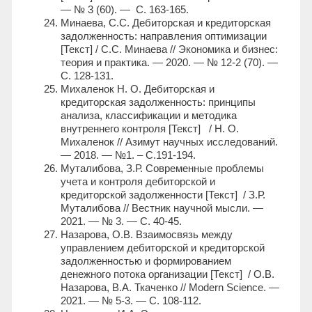
— № 3 (60). — С. 163-165.
Минаева, С.С. Дебиторская и кредиторская
задолженность: направления оптимизации
[Текст] / С.С. Минаева // Экономика и бизнес:
теория и практика. — 2020. — № 12-2 (70). —
С. 128-131.
Михаленок Н. О. Дебиторская и
кредиторская задолженность: принципы
анализа, классификации и методика
внутреннего контроля [Текст] / Н. О.
Михаленок // Азимут научных исследований.
— 2018. — №1. – С.191-194.
Муталибова, З.Р. Современные проблемы
учета и контроля дебиторской и
кредиторской задолженности [Текст] / З.Р.
Муталибова // Вестник научной мысли. —
2021. — № 3. — С. 40-45.
Назарова, О.В. Взаимосвязь между
управлением дебиторской и кредиторской
задолженностью и формированием
денежного потока организации [Текст] / О.В.
Назарова, В.А. Ткаченко // Modern Science. —
2021. — № 5-3. — С. 108-112.