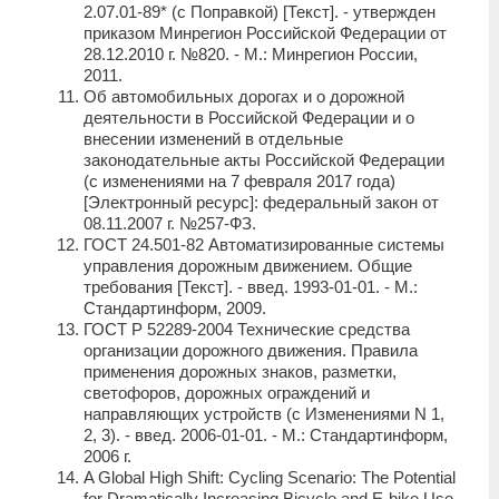
2.07.01-89* (с Поправкой) [Текст]. ‑ утвержден
приказом Минрегион Российской Федерации от
28.12.2010 г. №820. ‑ М.: Минрегион России,
2011.
Об автомобильных дорогах и о дорожной
деятельности в Российской Федерации и о
внесении изменений в отдельные
законодательные акты Российской Федерации
(с изменениями на 7 февраля 2017 года)
[Электронный ресурс]: федеральный закон от
08.11.2007 г. №257-ФЗ.
ГОСТ 24.501-82 Автоматизированные системы
управления дорожным движением. Общие
требования [Текст]. ‑ введ. 1993-01-01. ‑ М.:
Стандартинформ, 2009.
ГОСТ Р 52289-2004 Технические средства
организации дорожного движения. Правила
применения дорожных знаков, разметки,
светофоров, дорожных ограждений и
направляющих устройств (с Изменениями N 1,
2, 3). ‑ введ. 2006-01-01. ‑ М.: Стандартинформ,
2006 г.
A Global High Shift: Cycling Scenario: The Potential
for Dramatically Increasing Bicycle and E-bike Use