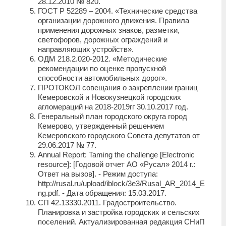
28.12.2010 № 820.
ГОСТ Р 52289 – 2004. «Технические средства
организации дорожного движения. Правила
применения дорожных знаков, разметки,
светофоров, дорожных ограждений и
направляющих устройств».
ОДМ 218.2.020-2012. «Методические
рекомендации по оценке пропускной
способности автомобильных дорог».
ПРОТОКОЛ совещания о закреплении границ
Кемеровской и Новокузнецкой городских
агломераций на 2018-2019гг 30.10.2017 год.
Генеральный план городского округа город
Кемерово, утвержденный решением
Кемеровского городского Совета депутатов от
29.06.2017 № 77.
Annual Report: Taming the challenge [Electronic
resource]: [Годовой отчет АО «Русал» 2014 г.:
Ответ на вызов]. ‑ Режим доступа:
http://rusal.ru/upload/iblock/3e3/Rusal_AR_2014_E
ng.pdf. ‑ Дата обращения: 15.03.2017.
СП 42.13330.2011. Градостроительство.
Планировка и застройка городских и сельских
поселений. Актуализированная редакция СНиП