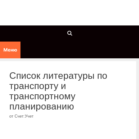
Перейти
к
содержимому
Меню
Список литературы по
транспорту и
транспортному
планированию
от
Счет:Учет