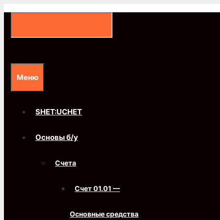
Перейти
к
содержимому
Меню
SHET:UCHET
Основы б/у
Счета
Счет 01.01 —
Основные средства