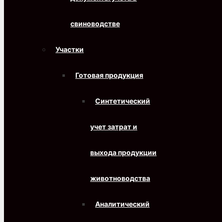
свиноводстве
Участки
Готовая продукция
Синтетический
учет затрат и
выхода продукции
животноводства
Аналитический