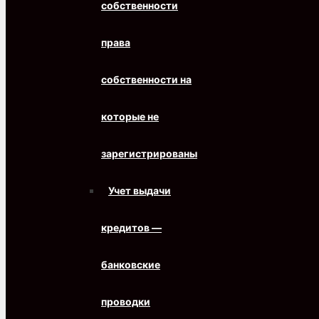
собственности
права
собственности на
которые не
зарегистрированы
Учет выдачи
кредитов —
банковские
проводки