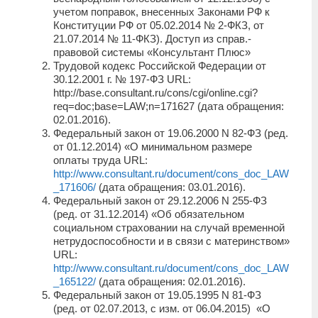
учетом поправок, внесенных Законами РФ к
Конституции РФ от 05.02.2014 № 2-ФКЗ, от
21.07.2014 № 11-ФКЗ). Доступ из справ.-
правовой системы «Консультант Плюс»
Трудовой кодекс Российской Федерации от
30.12.2001 г. № 197-ФЗ URL:
http://base.consultant.ru/cons/cgi/online.cgi?
req=doc;base=LAW;n=171627 (дата обращения:
02.01.2016).
Федеральный закон от 19.06.2000 N 82-ФЗ (ред.
от 01.12.2014) «О минимальном размере
оплаты труда URL:
http://www.consultant.ru/document/cons_doc_LAW
_171606/
(дата обращения: 03.01.2016).
Федеральный закон от 29.12.2006 N 255-ФЗ
(ред. от 31.12.2014) «Об обязательном
социальном страховании на случай временной
нетрудоспособности и в связи с материнством»
URL:
http://www.consultant.ru/document/cons_doc_LAW
_165122/
(дата обращения: 02.01.2016).
Федеральный закон от 19.05.1995 N 81-ФЗ
(ред. от 02.07.2013, с изм. от 06.04.2015) «О