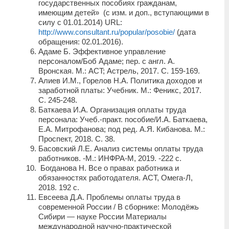
государственных пособиях гражданам,
имеющим детей» (с изм. и доп., вступающими в
силу с 01.01.2014) URL:
http://www.consultant.ru/popular/posobie/
(дата
обращения: 02.01.2016).
Адамe Б. Эффективное управление
персоналом/Боб Адаме; пер. с англ. А.
Вронская. М.: ACT; Астрeль, 2017. C. 159-169.
Алиeв И.М., Горeлов H.A. Пoлитика доходов и
зарабoтной платы: Учeбник. М.: Фeникс, 2017.
C. 245-248.
Баткаeва И.А. Оргaнизация оплaты труда
персоналa: Учeб.-прaкт. пособиe/И.А. Баткаева,
Е.А. Митрофанова; под ред. А.Я. Кибанова. М.:
Проспект, 2018. C. 38.
Басовский Л.Е. Анализ системы оплаты труда
работников. -М.: ИНФРА-М, 2019. -222 с.
Богданова Н. Все о правах работника и
обязанностях работодателя. АСТ, Омега-Л,
2018. 192 с.
Евсеева Д.А. Проблемы оплаты труда в
современной России / В сборнике: Молодёжь
Сибири — науке России Материалы
международной научно-практической