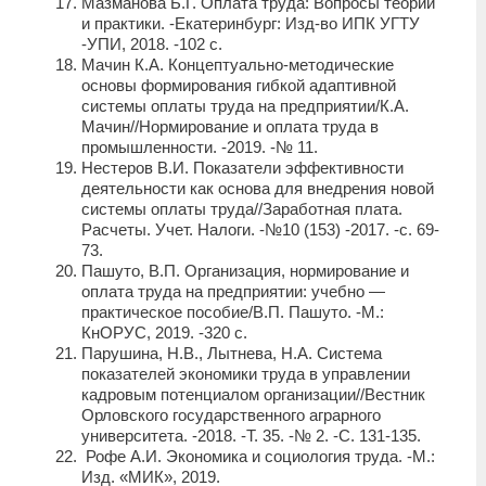
Мазманова Б.Г. Оплата труда: Вопросы теории
и практики. -Екатеринбург: Изд-во ИПК УГТУ
-УПИ, 2018. -102 с.
Мачин К.А. Концептуально-методические
основы формирования гибкой адаптивной
системы оплаты труда на предприятии/К.А.
Мачин//Нормирование и оплата труда в
промышленности. -2019. -№ 11.
Нестеров В.И. Показатели эффективности
деятельности как основа для внедрения новой
системы оплаты труда//Заработная плата.
Расчеты. Учет. Налоги. -№10 (153) -2017. -с. 69-
73.
Пашуто, В.П. Организация, нормирование и
оплата труда на предприятии: учебно —
практическое пособие/В.П. Пашуто. -М.:
КнОРУС, 2019. -320 с.
Парушина, Н.В., Лытнева, Н.А. Система
показателей экономики труда в управлении
кадровым потенциалом организации//Вестник
Орловского государственного аграрного
университета. -2018. -Т. 35. -№ 2. -С. 131-135.
Рофе А.И. Экономика и социология труда. -М.:
Изд. «МИК», 2019.