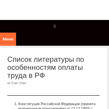
Перейти
к
содержимому
Меню
Список литературы по
особенностям оплаты
труда в РФ
от
Счет:Учет
Конституция Российской Федерации (принята
всенародным голосованием от 12.12.1993) с