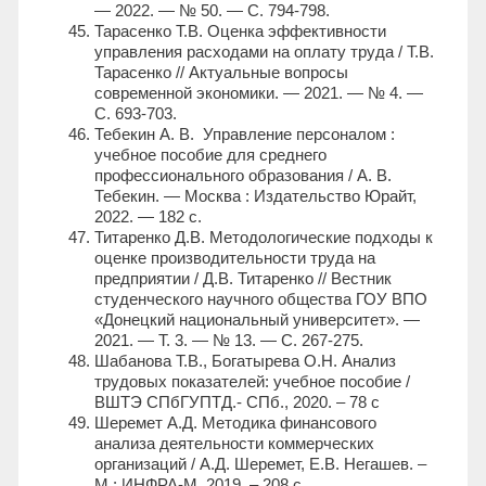
— 2022. — № 50. — С. 794-798.
Тарасенко Т.В. Оценка эффективности
управления расходами на оплату труда / Т.В.
Тарасенко // Актуальные вопросы
современной экономики. — 2021. — № 4. —
С. 693-703.
Тебекин А. В. Управление персоналом :
учебное пособие для среднего
профессионального образования / А. В.
Тебекин. — Москва : Издательство Юрайт,
2022. — 182 с.
Титаренко Д.В. Методологические подходы к
оценке производительности труда на
предприятии / Д.В. Титаренко // Вестник
студенческого научного общества ГОУ ВПО
«Донецкий национальный университет». —
2021. — Т. 3. — № 13. — С. 267-275.
Шабанова Т.В., Богатырева О.Н. Анализ
трудовых показателей: учебное пособие /
ВШТЭ СПбГУПТД.- СПб., 2020. – 78 с
Шеремет А.Д. Методика финансового
анализа деятельности коммерческих
организаций / А.Д. Шеремет, Е.В. Негашев. –
М.: ИНФРА-М, 2019. – 208 с.