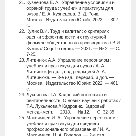
Кузнецова Е. А. Управление условиями и
охраной труда : учебник и практикум для
вузов / Е. А. Кузнецова, В. Д. Роик. —
Москва : Издательство Юрайт, 2022. — 302
с.
Кулик В.И. Труд и капитал: о критериях
оценки эффективности и структурной
формуле общественного производства / В.И.
Кулик // Cognitio rerum. — 2021. — № 2. — С.
7-25.
Литвинюк А.А. Управление персоналом :
учебник и практикум для вузов / А. А.
Литвинюк [и др.] ; под редакцией А. А.
Литвинюка. — 3-е изд., перераб. и доп. —
Москва : Издательство Юрайт, 2022. — 461
с.
Лукьянова Т.А. Кадровый потенциал и
рентабельность. О новых научных работах /
Т.А. Лукьянова // Кадровик. Кадровый
менеджмент. — 2018. — № 12. — С. 32-35
Максимцев И. А. Управление персоналом :
учебник и практикум для среднего
профессионального образования / И. А.
Максимцев, Н. А. Горелов. — 2-е изд.,