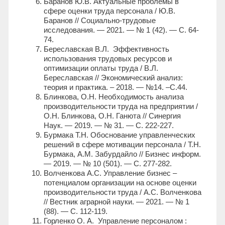
Баранов Ю.В. Актуальные проблемы в
сфере оценки труда персонала / Ю.В.
Баранов // Социально-трудовые
исследования. — 2021. — № 1 (42). — С. 64-
74.
Береславская В.Л. Эффективность
использования трудовых ресурсов и
оптимизации оплаты труда / В.Л.
Береславская // Экономический анализ:
теория и практика. – 2018. — №14. –С.44.
Блинкова, О.Н. Необходимость анализа
производительности труда на предприятии /
О.Н. Блинкова, О.Н. Ганюта // Синергия
Наук. — 2019. — № 31. — С. 222-227.
Бурмака Т.Н. Обоснование управленческих
решений в сфере мотивации персонала / Т.Н.
Бурмака, А.М. Забурдайло // Бизнес информ.
— 2019. — № 10 (501). — С. 277-282.
Волченкова А.С. Управление бизнес –
потенциалом организации на основе оценки
производительности труда / А.С. Волченкова
// Вестник аграрной науки. — 2021. — № 1
(88). — С. 112-119.
Горленко О. А. Управление персоналом :