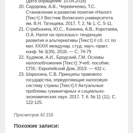
(дата обращения: 10.04.2018)
Сидорова, А.В., Черевиченко, Т.С.
Становление и развитие понятия «Налог»
[Текст] // Вестник Волжского университета
им. В.Н. Татищева. 2017. Т. 2. № 1. С. 5-11.
Страбыкина, Ю.С., Конкина, А.В., Коротаева,
О.А. Налог на «роскошь»: тенденции
развития и альтернативы [Текст] // сб. ст. по
мат. XXXIX междунар. студ. науч.-практ.
конф. № 3(39). 2018. — С. 74-79
Худяков, А.И., Бродский, Г.М. Основы
налогообложения [Текст]: Учеб. пособие.
СПб.: Европейский Дом, 2019. — 432 с.
Шарохина, С.В. Принципы правового
государства, определяющие налоговую
систему страны [Текст] // Актуальные
проблемы гуманитарных и социально-
экономических наук. 2017. Т. 6. № 11 (11). С.
122-125.
Просмотров
42 216
Похожие записи: