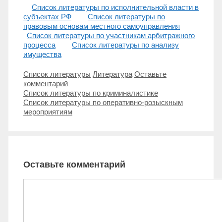
Список литературы по исполнительной власти в
субъектах РФ
Список литературы по
правовым основам местного самоуправления
Список литературы по участникам арбитражного
процесса
Список литературы по анализу
имущества
Рубрики
Метки
Список литературы
Литература
Оставьте
комментарий
Навигация
Список литературы по криминалистике
записи
Список литературы по оперативно-розыскным
мероприятиям
Оставьте комментарий
Комментарий