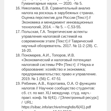
Гуманитарные науки. — 2020. -№ 5.
Николаева, Е.В. Сравнительный анализ
налога на роскошь в зарубежных странах.
Оценка перспектив для России [Текст] //
Экономика и менеджмент инновационных
технологий, 2014. – № 5. – С.53-55.
Польская, Г.А. Теоретические аспекты
управления налоговой системой на
современном этапе [Текст] // Таврический
научный обозреватель. 2017. № 11-2 (28). С.
16-20.
Пономарев, А.И., Топоров, И.В.
«Экономический и налоговый потенциал
налоговой системы РФ» [Текст] // Наука и
образование: хозяйство и экономика;
предпринимательство; право и управление.
2019. № 1 (56) С. 47-51
Рябинин, А.В., Коротаева, О.А. О функциях
налогов // Научное сообщество студентов:
сб. ст. по мат. XLI междунар. студ. науч.-
практ. конф. № 6(41). / [Электронный ресурс]
/ URL:
https://sibac.info/archive/meghdis/6(41).pdf