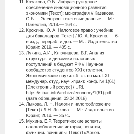
Казакова, О.Б. Инфраструктурное
обеспечение инновационного развития
экономики [Текст]: монография // Казакова
О.Б.— Электрон. текстовые данные.— М.:
Палеотип, 2019.— 164 c.
Крохина, Ю. А. Налоговое право : учебник
для бакалавров [Текст] / Ю. А. Крохина. — 6-
е изд., перераб. и доп. — М. : Издательство
Юрайт, 2018. — 495 с.
Лукина, А.И., Ключищева, В.Г. Анализ
структуры и динамики налоговых
поступлений в бюджет РФ // Научное
сообщество студентов XXI столетия.
Экономические науки: сб. ст. по мат. LXI
междунар. студ. науч.-практ. конф. № 1(61).
[Электронный ресурс] / URL:
https://sibac.info/archive/economy/1(61).pdf
(дата обращения: 09.04.2018)
Лыкова, Л. Н. Налоги и налогообложение
[Текст] / Л.Н. Лыкова. — М.: Издательство
Юрайт, 2019. — 357с.
Мухина, Е.Р. Теоретические аспекты
налогообложения: история, понятия,
функции, принципы [Текст] //Apriori.