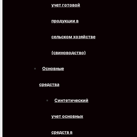
учет готовой
продукции в
сельском хозяйстве
(свиноводство)
Основные
средства
Синтетический
учет основных
средств в