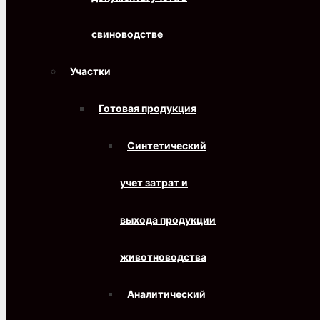
свиноводстве
Участки
Готовая продукция
Синтетический
учет затрат и
выхода продукции
животноводства
Аналитический