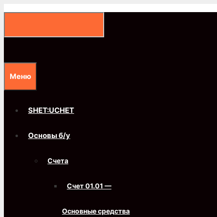
Перейти
к
содержимому
Меню
SHET:UCHET
Основы б/у
Счета
Счет 01.01 —
Основные средства