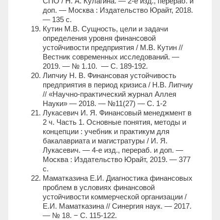
СПО / Н. А. Кулагина. — 2-е изд., перераб. и
доп. — Москва : Издательство Юрайт, 2018.
— 135 с.
Кутин М.В. Сущность, цели и задачи
определения уровня финансовой
устойчивости предприятия / М.В. Кутин //
Вестник современных исследований. —
2019. — № 1.10. — С. 189-192.
Липчиу Н. В. Финансовая устойчивость
предприятия в период кризиса / Н.В. Липчиу
// «Научно-практический журнал Аллея
Науки» — 2018. — №11(27) — С. 1-2
Лукасевич И. Я. Финансовый менеджмент в
2 ч. Часть 1. Основные понятия, методы и
концепции : учебник и практикум для
бакалавриата и магистратуры / И. Я.
Лукасевич. — 4-е изд., перераб. и доп. —
Москва : Издательство Юрайт, 2019. — 377
с.
Маматказина Е.И. Диагностика финансовых
проблем в условиях финансовой
устойчивости коммерческой организации /
Е.И. Маматказина // Синергия наук. — 2017.
— № 18. − С. 115-122.