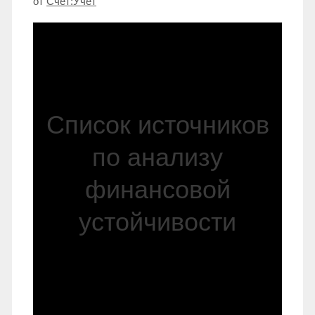
от
Счет:Учет
Список источников
по анализу
финансовой
устойчивости