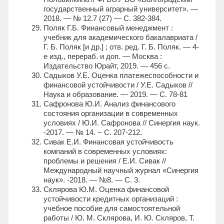
государственный аграрный университет». —
2018. — № 12.7 (27) — С. 382-384.
Поляк Г.Б. Финансовый менеджмент :
учебник для академического бакалавриата /
Г. Б. Поляк [и др.] ; отв. ред. Г. Б. Поляк. — 4-
е изд., перераб. и доп. — Москва :
Издательство Юрайт, 2019. — 456 с.
Садыков У.Е. Оценка платежеспособности и
финансовой устойчивости / У.Е. Садыков //
Наука и образование. — 2019. — С. 78-81
Сафронова Ю.И. Анализ финансового
состояния организации в современных
условиях / Ю.И. Сафронова // Синергия наук.
-2017. — № 14. − С. 207-212.
Сивак Е.И. Финансовая устойчивость
компаний в современных условиях:
проблемы и решения / Е.И. Сивак //
Международный научный журнал «Синергия
наук». -2018. — №8. — С. 3.
Склярова Ю.М. Оценка финансовой
устойчивости кредитных организаций :
учебное пособие для самостоятельной
работы / Ю. М. Склярова, И. Ю. Скляров, Т.