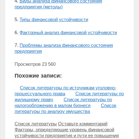
4.
Виды анализа финансового состояния
предприятия (методы)
5.
Типы финансовой устойчивости
6.
Факторный анализ финансовой устойчивости
7.
Проблемы анализа финансового состояния
предприятия
Просмотров
23 560
Похожие записи:
Список литературы по источникам уголовно-
процессуального права
Список литературы по
жилищному праву
Список литературы по
налогообложению в малом бизнесе
Список
литературы по анализу имущества
Рубрики
Список литературы
Оставьте комментарий
Навигация
Факторы, определяющие уровень финансовой
записи
устойчивости предприятия и пути ее повышения