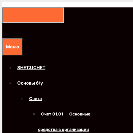
Перейти
к
содержимому
Меню
SHET:UCHET
Основы б/у
Счета
Счет 01.01 — Основные
средства в организации