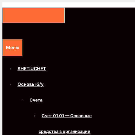
Перейти
к
содержимому
Меню
SHET:UCHET
Основы б/у
Счета
Счет 01.01 — Основные
средства в организации