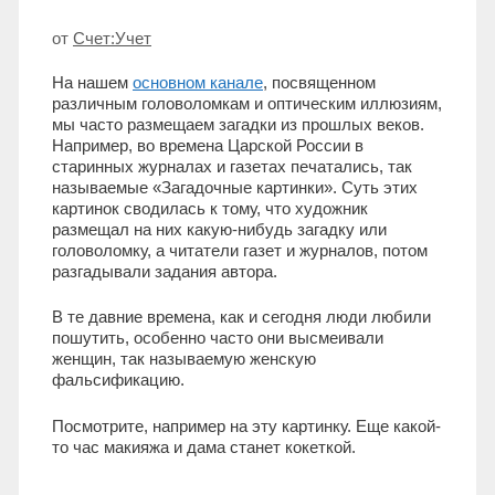
от
Счет:Учет
На нашем
основном канале
, посвященном
различным головоломкам и оптическим иллюзиям,
мы часто размещаем загадки из прошлых веков.
Например, во времена Царской России в
старинных журналах и газетах печатались, так
называемые «Загадочные картинки». Суть этих
картинок сводилась к тому, что художник
размещал на них какую-нибудь загадку или
головоломку, а читатели газет и журналов, потом
разгадывали задания автора.
В те давние времена, как и сегодня люди любили
пошутить, особенно часто они высмеивали
женщин, так называемую женскую
фальсификацию.
Посмотрите, например на эту картинку. Еще какой-
то час макияжа и дама станет кокеткой.