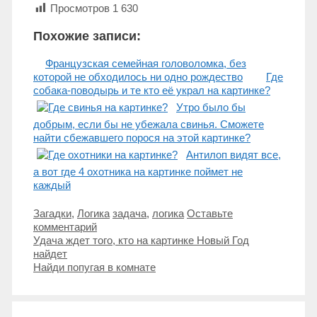
Просмотров
1 630
Похожие записи:
Французская семейная головоломка, без
которой не обходилось ни одно рождество
Где
собака-поводырь и те кто её украл на картинке?
Утро было бы
добрым, если бы не убежала свинья. Сможете
найти сбежавшего порося на этой картинке?
Антилоп видят все,
а вот где 4 охотника на картинке поймет не
каждый
Рубрики
Метки
Загадки
,
Логика
задача
,
логика
Оставьте
комментарий
Навигация
Удача ждет того, кто на картинке Новый Год
записи
найдет
Найди попугая в комнате