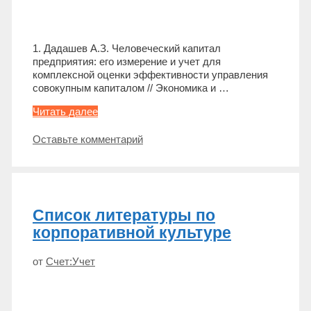
1. Дадашев А.З. Человеческий капитал
предприятия: его измерение и учет для
комплексной оценки эффективности управления
совокупным капиталом // Экономика и …
Список
Читать далее
литературы
по
Оставьте комментарий
формированию
и
использованию
человеческого
капитала
Список литературы по
корпоративной культуре
от
Счет:Учет