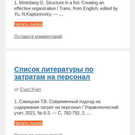
1. Mintsberg G. Structure in a fist: Creating an
effective organization / Trans. from English. edited by
Yu. N.Kapturevsky. — …
Список
Читать далее
литературы
по
Оставьте комментарий
корпоративной
культуре
Список литературы по
затратам на персонал
от
Счет:Учет
1. Савицкая Т.В. Современный подход на
содержание затрат на персонал / Управленческий
учет. 2021. № 6-3. — С. 782-792. 2. …
Список
Читать далее
литературы
по