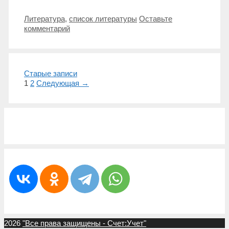
Метки
Литература
,
список литературы
Оставьте
комментарий
Навигация
Старые записи
записи
1
2
Следующая →
2026
"Все права защищены - Счет:Учет"