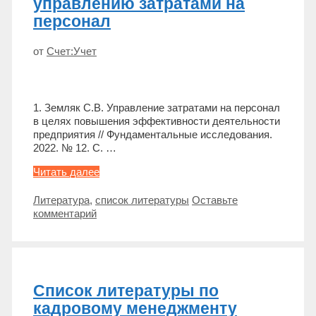
управлению затратами на
персонал
от
Счет:Учет
1. Земляк С.В. Управление затратами на персонал
в целях повышения эффективности деятельности
предприятия // Фундаментальные исследования.
2022. № 12. С. …
Список
Читать далее
литературы
по
Метки
Литература
,
список литературы
Оставьте
управлению
комментарий
затратами
на
персонал
Список литературы по
кадровому менеджменту