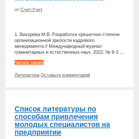
от
Счет:Учет
1. Вихорева М.В. Разработка «решетки» степени
организационной зрелости кадрового
менеджмента // Международный журнал
гуманитарных и естественных наук. 2022. № 6-3 …
Список
Читать далее
литературы
по
Метки
Литература
Оставьте комментарий
кадровому
менеджменту
Список литературы по
способам привлечения
молодых специалистов на
предприятии