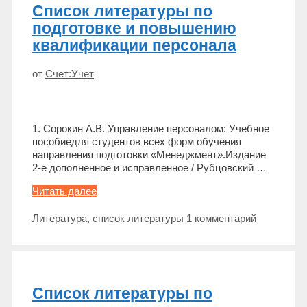
Список литературы по
подготовке и повышению
квалификации персонала
от
Счет:Учет
1. Сорокин А.В. Управление персоналом: Учебное
пособиедля студентов всех форм обучения
направления подготовки «Менеджмент».Издание
2-е дополненное и исправленное / Рубцовский …
Список
Читать далее
литературы
по
Метки
Литература
,
список литературы
1 комментарий
подготовке
и
повышению
квалификации
персонала
Список литературы по