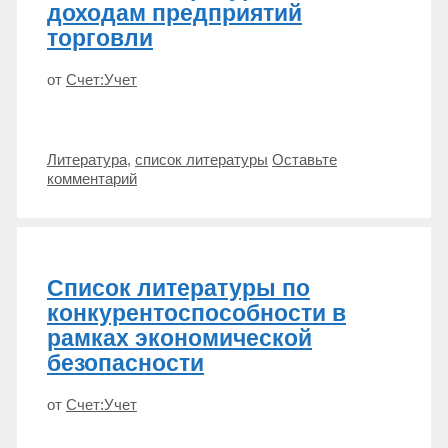
доходам предприятий
торговли
от
Счет:Учет
Метки
Литература
,
список литературы
Оставьте
комментарий
Список литературы по
конкурентоспособности в
рамках экономической
безопасности
от
Счет:Учет