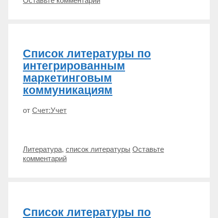
Оставьте комментарий
затратам
на
персонал
Список литературы по
интегрированным
маркетинговым
коммуникациям
от
Счет:Учет
Метки
Литература
,
список литературы
Оставьте
комментарий
Список литературы по