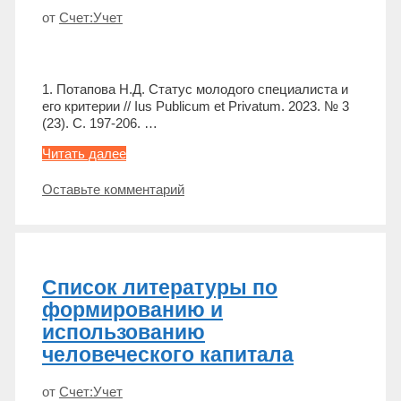
от
Счет:Учет
1. Потапова Н.Д. Статус молодого специалиста и
его критерии // Ius Publicum et Privatum. 2023. № 3
(23). С. 197-206. …
Список
Читать далее
литературы
по
Оставьте комментарий
способам
привлечения
молодых
специалистов
на
Список литературы по
предприятии
формированию и
использованию
человеческого капитала
от
Счет:Учет