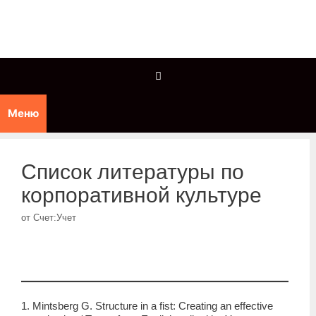
Перейти
к
содержимому
Меню
Список литературы по
корпоративной культуре
от
Счет:Учет
1. Mintsberg G. Structure in a fist: Creating an effective