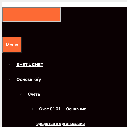
Перейти
к
содержимому
Меню
SHET:UCHET
Основы б/у
Счета
Счет 01.01 — Основные
средства в организации