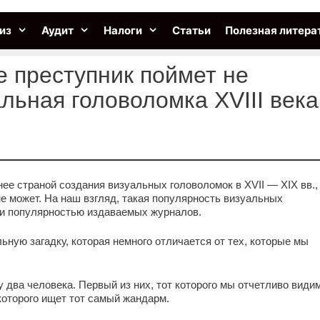
из
Аудит
Налоги
Статьи
Полезная литера
е преступник поймет не
льная головоломка XVIII века
ее страной создания визуальных головоломок в XVII — XIX вв.,
не может. На наш взгляд, такая популярность визуальных
и и популярностью издаваемых журналов.
ьную загадку, которая немного отличается от тех, которые мы
зу два человека. Первый из них, тот которого мы отчетливо види
которого ищет тот самый жандарм.