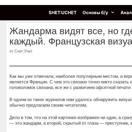
Перейти
к
SHET:UCHET
Основы б/у
Анал
содержимому
Жандарма видят все, но гд
каждый. Французская визуа
от
Счет:Учет
Как мы уже отмечали, наиболее популярным местом, а верн
является Франция. С чем это связано точно никто сказать 
головоломок связана, все же с развитием офсетной печат
В одном из таких журналов нам удалось обнаружить визуал
обычно предлагаем своим читателям.
Дело в том, что на этой картинке изображен ни один, а сра
— это жандарм, а второй, скрытый от глаза — преступник, 