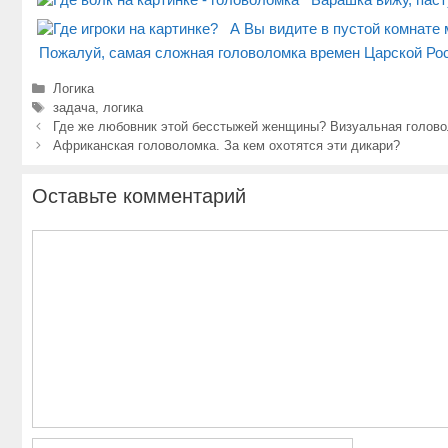
А Вы видите в пустой комнате
Пожалуй, самая сложная головоломка времен Царской Росс
Рубрики
Логика
Метки
задача
,
логика
Навигация
Где же любовник этой бесстыжей женщины? Визуальная голово
записи
Африканская головоломка. За кем охотятся эти дикари?
Оставьте комментарий
Комментарий
Имя