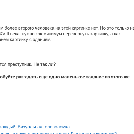
м более второго человека на этой картинке нет. Но это только н
XVIII века, нужно как минимум перевернуть картинку, а как
рнем картинку с зданием.
тся преступник. Не так ли?
обуйте разгадать еще одно маленькое задание из этого же
е каждый. Визуальная головоломка
ушонка вижу, а вот волка не вижу. Где волк на картинке?