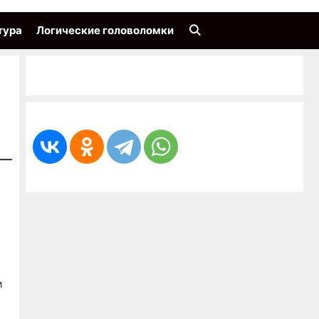
тура
Логические головоломки
м