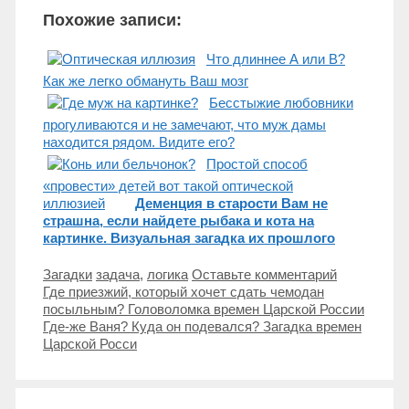
Похожие записи:
Что длиннее А или В?
Как же легко обмануть Ваш мозг
Бесстыжие любовники
прогуливаются и не замечают, что муж дамы
находится рядом. Видите его?
Простой способ
«провести» детей вот такой оптической
иллюзией
Деменция в старости Вам не
страшна, если найдете рыбака и кота на
картинке. Визуальная загадка их прошлого
Рубрики
Метки
Загадки
задача
,
логика
Оставьте комментарий
Навигация
Где приезжий, который хочет сдать чемодан
записи
посыльным? Головоломка времен Царской России
Где-же Ваня? Куда он подевался? Загадка времен
Царской Росси