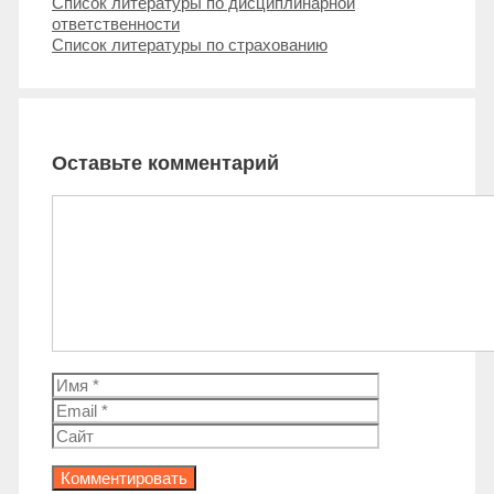
Навигация
Список литературы по дисциплинарной
записи
ответственности
Список литературы по страхованию
Оставьте комментарий
Комментарий
Имя
Email
Сайт