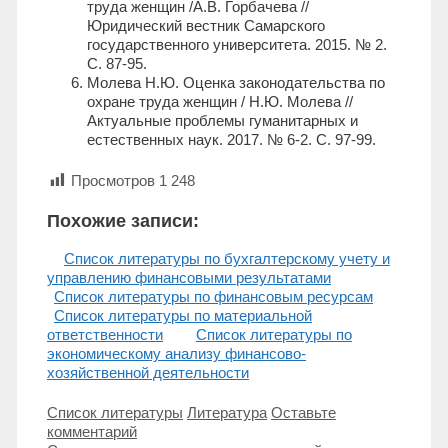
труда женщин /А.В. Горбачева //
Юридический вестник Самарского
государственного университета. 2015. № 2.
С. 87-95.
Молева Н.Ю. Оценка законодательства по
охране труда женщин / Н.Ю. Молева //
Актуальные проблемы гуманитарных и
естественных наук. 2017. № 6-2. С. 97-99.
Просмотров
1 248
Похожие записи:
Список литературы по бухгалтерскому учету и
управлению финансовыми результатами
Список литературы по финансовым ресурсам
Список литературы по материальной
ответственности
Список литературы по
экономическому анализу финансово-
хозяйственной деятельности
Рубрики
Метки
Список литературы
Литература
Оставьте
комментарий