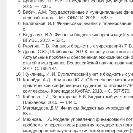
Арбатская, Т.Г. Учет в государственных (муниципа
2019. — 200 с
Бабич, А.М. Государственные и муниципальные финанс
перераб. и доп. – М.: ЮНИТИ, 2018. – 687 с.
Балабанов, И.Т. Финансовый анализ и планирование х
с.
Бедрачук, И.А. Финансы бюджетных организаций: учеб
ВГУЭС, 2019. – 52 с.
Гурунян, Т. В. Финансы бюджетных учреждений / Т. В.
Дронь, С.Ю., Шайбакова, Э.Р. К вопросу о методике 
Актуальные проблемы обеспечения экономической бе
статей и материалов Всероссийской научно-практич
2017. С. 195-197.
Жуклинец, И. И. Бухгалтерский учет в бюджетных учр
Калайда, А.Д., Арутюнян Ю.И. Обеспечение механизм
практической конференции студентов по итогам НИР
комплекса».- Краснодар: КубГАУ, 2018. – С. 567-570.
Коблова, Г.И., Золотарева, Е.В. Бюджетный учет и 
Плеханова, 2019. — 144 с.
Магомедова, Д.М. Финансы бюджетных учреждений: у
88 с.
Махнова, Н.А. Модели управления финансовыми пото
проблемы и перспективы развития государственного
международной научно-практической конференции (23 