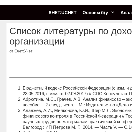
Перейти
к
SHET:UCHET
Основы б/у
Анал
содержимому
Список литературы по дох
организации
от
Счет:Учет
Бюджетный кодекс Российской Федерации (с изм. и доп
23.05.2016, с изм. от 02.09.2017) // СПС Консультан
Абрютина, М.С., Грачев, А.В. Анализ финансово – э
пособие. – 2-е изд., испр. – М.: Издательство «Дело и
Аладжев, А.И., Милконова, Ю.И., Шер М.Л. Экономик
финансового контроля в Российской Федерации // Те
научных трудов по материалам практической конференц
Белгород : ИП Петрова М. Г., 2014. — Часть V. — С.1