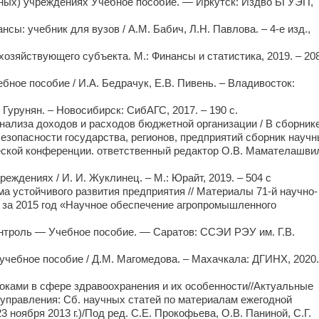
льных) учреждениях Учебное пособие. — Иркутск: Издво БГУЭП,
ы: учебник для вузов / А.М. Бабич, Л.Н. Павлова. – 4-е изд.,
озяйствующего субъекта. М.: Финансы и статистика, 2019. – 20
ное пособие / И.А. Бедрачук, Е.В. Пивень. – Владивосток:
 Гурунян. – Новосибирск: СибАГС, 2017. – 190 с.
анализа доходов и расходов бюджетной организации / В сборнике
зопасности государства, регионов, предприятий сборник науч
еской конференции. ответственный редактор О.В. Мамателашви
еждениях / И. И. Жуклинец. – М.: Юрайт, 2019. – 504 с
а устойчивого развития предприятия // Материалы 71-й научно-
 за 2015 год «Научное обеспечение агропромышленного
контроль — Учебное пособие. — Саратов: ССЭИ РЭУ им. Г.В.
чебное пособие / Д.М. Магомедова. – Махачкала: ДГИНХ, 2020.
ками в сфере здравоохранения и их особенности//Актуальные
 управления: Сб. научных статей по материалам ежегодной
ноября 2013 г.)/Под ред. С.Е. Прокофьева, О.В. Паниной, С.Г.