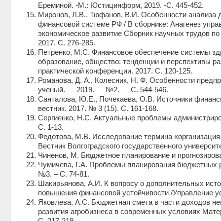
Ереминой. -М.: Юстицинформ, 2019. -С. 445-452.
Миронов, Л.В., Тюфанов, В.И. Особенности анализа 
финансовой системе РФ / В сборнике: Анагенез упра
экономическое развитие Сборник научных трудов по
2017. С. 276-285.
Петренко, М.С. Финансовое обеспечение системы здр
образование, общество: тенденции и перспективы р
практической конференции. 2017. С. 120-125.
Романова, Д. А., Колесник, Н. Ф. Особенности пре
ученый. — 2019. — №2. — С. 544-546.
Санталова, Ю.Е., Почекаева, О.В. Источники финан
вестник. 2017. № 3 (15). С. 161-168.
Сергиенко, Н.С. Актуальные проблемы администриро
С. 1-13.
Федотова, М.В. Исследование термина «организация 
Вестник Волгоградского государственного университет
Чиненов, М. Бюджетное планирование и прогнозировани
Чумичева, Г.А. Проблемы планирования бюджетных рас
№3. – С. 74-81.
Шакирьянова, А.И. К вопросу о дополнительных ист
повышения финансовой устойчивости /Управление уст
Яковлева, А.С. Бюджетная смета в части доходов н
развития агробизнеса в современных условиях Мате
С. 217-219.