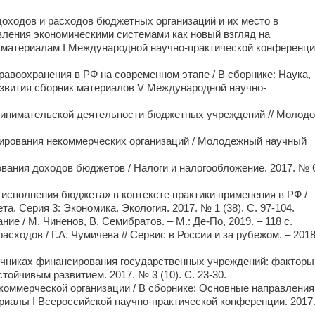
доходов и расходов бюджетных организаций и их место в
вления экономическими системами как новый взгляд на
 материалам I Международной научно-практической конференци
авоохранения в РФ на современном этапе / В сборнике: Наука,
азвития сборник материалов V Международной научно-
дпринимательской деятельности бюджетных учреждений // Молод
сирования некоммерческих организаций / Молодежный научный
вания доходов бюджетов / Налоги и налогообложение. 2017. № 
исполнения бюджета» в контексте практики применения в РФ /
а. Серия 3: Экономика. Экология. 2017. № 1 (38). С. 97-104.
е / М. Чиненов, В. Семибратов. – М.: Де-По, 2019. – 118 с.
ходов / Г.А. Чумичева // Сервис в России и за рубежом. – 2018
очниках финансирования государственных учреждений: факторы
ойчивым развитием. 2017. № 3 (10). С. 23-30.
екоммерческой организации / В сборнике: Основные направления
риалы I Всероссийской научно-практической конференции. 2017