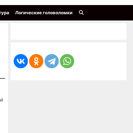
тура
Логические головоломки
ой