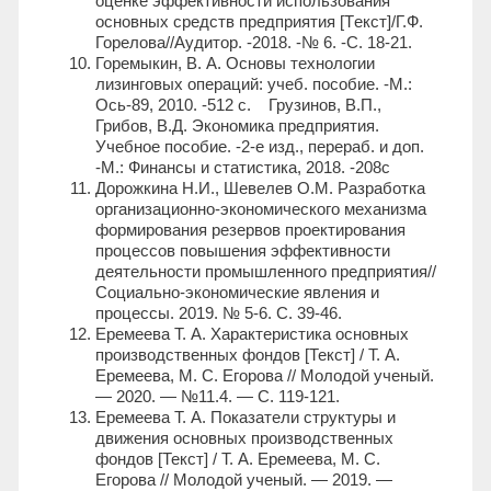
оценке эффективности использования
основных средств предприятия [Tекст]/Г.Ф.
Горелова//Аудитор. -2018. -№ 6. -С. 18-21.
Горемыкин, В. А. Основы технологии
лизинговых операций: учеб. пособие. -М.:
Ось-89, 2010. -512 с. Грузинов, В.П.,
Грибов, В.Д. Экономика предприятия.
Учебное пособие. -2-е изд., перераб. и доп.
-М.: Финансы и статистика, 2018. -208с
Дорожкина Н.И., Шевелев О.М. Разработка
организационно-экономического механизма
формирования резервов проектирования
процессов повышения эффективности
деятельности промышленного предприятия//
Социально-экономические явления и
процессы. 2019. № 5-6. С. 39-46.
Еремеева Т. А. Характеристика основных
производственных фондов [Текст] / Т. А.
Еремеева, М. С. Егорова // Молодой ученый.
— 2020. — №11.4. — С. 119-121.
Еремеева Т. А. Показатели структуры и
движения основных производственных
фондов [Текст] / Т. А. Еремеева, М. С.
Егорова // Молодой ученый. — 2019. —