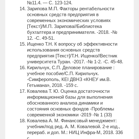
№11.4. — С. 123-124.
Зарипова М.П. Факторы рентабельности
основных средств предприятия в
современных экономических условиях
[Tекст]/М.П. Зарипова//Библиотека
бухгалтера и предпринимателя. -2018. -№
12. -С. 49-51.
Ищенко Т.Н. К вопросу об эффективности
использования основных средств
предприятия [Tекст]/Т.Н. Ищенко//Вестник
университета Туран. -2017. -№ 1-2. -С. 45-48.
Кирильчук, С.П. Деловое планирование :
учебное пособие/С.П. Кирильчук.
-Симферополь, КЕI ДВНЗ «КНЕУ им.В.
Гетьмана», 2018. -159 с.
Ковалева Т. Ю. Оценка достаточности
информационной базы для выполнения
обоснованного анализа динамики и
состояния основных фондов -Проблемы
современной экономики -2019 -№ 1 (33)
Ковалева А. М. Финансовый менеджмент:
учебник/под ред. А. М. Ковалевой. 2-e изд.,
перераб. и доп. М.: НИЦ Инфра-М, 2018. 336
с.