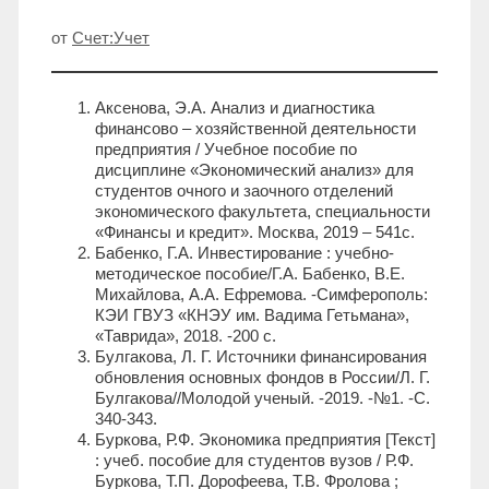
от
Счет:Учет
Аксенова, Э.А. Анализ и диагностика
финансово – хозяйственной деятельности
предприятия / Учебное пособие по
дисциплине «Экономический анализ» для
студентов очного и заочного отделений
экономического факультета, специальности
«Финансы и кредит». Москва, 2019 – 541с.
Бабенко, Г.А. Инвестирование : учебно-
методическое пособие/Г.А. Бабенко, В.Е.
Михайлова, А.А. Ефремова. -Симферополь:
КЭИ ГВУЗ «КНЭУ им. Вадима Гетьмана»,
«Таврида», 2018. -200 с.
Булгакова, Л. Г. Источники финансирования
обновления основных фондов в России/Л. Г.
Булгакова//Молодой ученый. -2019. -№1. -С.
340-343.
Буркова, Р.Ф. Экономика предприятия [Текст]
: учеб. пособие для студентов вузов / Р.Ф.
Буркова, Т.П. Дорофеева, Т.В. Фролова ;