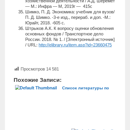
хозяйственной деятельности / А.Д. Шеремет
— М.: Инфра — М, 2019г — 415с
Шимко, П. Д. Экономика: учебник для вузов/
П. Д. Шимко. -3-е изд., перераб. и доп. -М.:
Юрайт, 2018. -605 с.
Штрыков А.К. К вопросу оценки обновления
основных фондов / Транспортное дело
России. 2018. № 1. / [Электронный источник]
/ URL:
http://elibrary.ru/item.asp?id=23660475
Просмотров
14 581
Похожие Записи:
Список литературы по