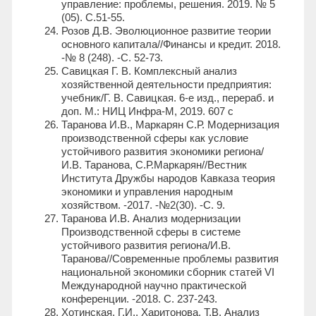
управление: проблемы, решения. 2019. № 5
(05). С.51-55.
Розов Д.В. Эволюционное развитие теории
основного капитала//Финансы и кредит. 2018.
-№ 8 (248). -С. 52-73.
Савицкая Г. В. Комплексный анализ
хозяйственной деятельности предприятия:
учебник/Г. В. Савицкая. 6-e изд., перераб. и
доп. М.: НИЦ Инфра-М, 2019. 607 с
Таранова И.В., Маркарян С.Р. Модернизация
производственной сферы как условие
устойчивого развития экономики региона/
И.В. Таранова, С.Р.Маркарян//Вестник
Института Дружбы народов Кавказа теория
экономики и управления народным
хозяйством. -2017. -№2(30). -С. 9.
Таранова И.В. Анализ модернизации
Производственной сферы в системе
устойчивого развития региона/И.В.
Таранова//Современные проблемы развития
национальной экономики сборник статей VI
Международной научно практической
конференции. -2018. С. 237-243.
Хотинская, Г.И., Харитонова, Т.В. Анализ