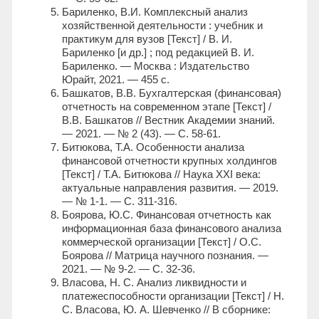
Бариленко, В.И. Комплексный анализ
хозяйственной деятельности : учебник и
практикум для вузов [Текст] / В. И.
Бариленко [и др.] ; под редакцией В. И.
Бариленко. — Москва : Издательство
Юрайт, 2021. — 455 с.
Башкатов, В.В. Бухгалтерская (финансовая)
отчетность на современном этапе [Текст] /
В.В. Башкатов // Вестник Академии знаний.
— 2021. — № 2 (43). — С. 58-61.
Битюкова, Т.А. Особенности анализа
финансовой отчетности крупных холдингов
[Текст] / Т.А. Битюкова // Наука XXI века:
актуальные направления развития. — 2019.
— № 1-1. — С. 311-316.
Боярова, Ю.С. Финансовая отчетность как
информационная база финансового анализа
коммерческой организации [Текст] / О.С.
Боярова // Матрица научного познания. —
2021. — № 9-2. — С. 32-36.
Власова, Н. С. Анализ ликвидности и
платежеспособности организации [Текст] / Н.
С. Власова, Ю. А. Шевченко // В сборнике: