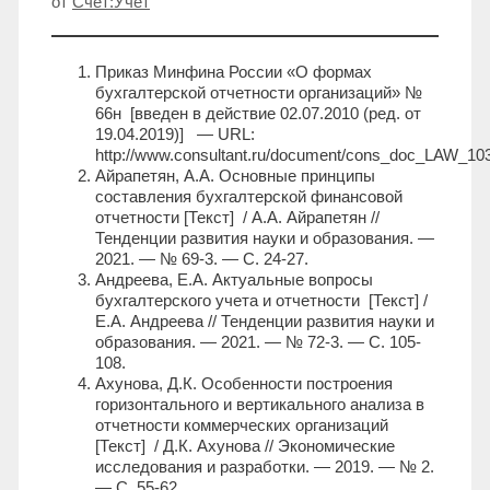
от
Счет:Учет
Приказ Минфина России «О формах
бухгалтерской отчетности организаций» №
66н [введен в действие 02.07.2010 (ред. от
19.04.2019)] — URL:
http://www.consultant.ru/document/cons_doc_LAW_10
Айрапетян, А.А. Основные принципы
составления бухгалтерской финансовой
отчетности [Текст] / А.А. Айрапетян //
Тенденции развития науки и образования. —
2021. — № 69-3. — С. 24-27.
Андреева, Е.А. Актуальные вопросы
бухгалтерского учета и отчетности [Текст] /
Е.А. Андреева // Тенденции развития науки и
образования. — 2021. — № 72-3. — С. 105-
108.
Ахунова, Д.К. Особенности построения
горизонтального и вертикального анализа в
отчетности коммерческих организаций
[Текст] / Д.К. Ахунова // Экономические
исследования и разработки. — 2019. — № 2.
— С. 55-62.