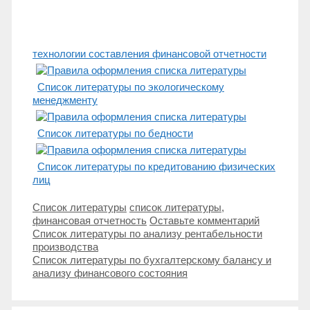
технологии составления финансовой отчетности
Список литературы по экологическому
менеджменту
Список литературы по бедности
Список литературы по кредитованию физических
лиц
Рубрики
Метки
Список литературы
список литературы
,
финансовая отчетность
Оставьте комментарий
Навигация
Список литературы по анализу рентабельности
записи
производства
Список литературы по бухгалтерскому балансу и
анализу финансового состояния