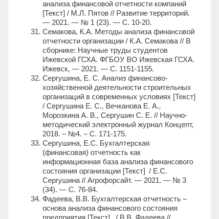
анализа финансовой отчетности компаний
[Текст] / М.Л. Пятов // Развитие территорий.
— 2021. — № 1 (23). — С. 10-20.
Семакова, К.А. Методы анализа финансовой
отчетности организации / К.А. Семакова // В
сборнике: Научные труды студентов
Ижевской ГСХА. ФГБОУ ВО Ижевская ГСХА.
Ижевск, — 2021. — С. 1151-1155.
Сергушина, Е. С. Анализ финансово-
хозяйственной деятельности строительных
организаций в современных условиях [Текст]
/ Сергушина Е. С., Вечканова Е. А.,
Морозкина А. В., Сергушин С. Е. // Научно-
методический электронный журнал Концепт,
2018. – №4. – С. 171-175.
Сергушина, Е.С. Бухгалтерская
(финансовая) отчетность как
информационная база анализа финансового
состояния организации [Текст] / Е.С.
Сергушина // Агрофорсайт. — 2021. — № 3
(34). — С. 76-84.
Фадеева, В.В. Бухгалтерская отчетность –
основа анализа финансового состояния
предприятия [Текст] / В.В. Фадеева //