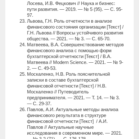
Лосева, И.В. Фецкович // Наука и бизнес:
пути развития. — 2019. — № 5 (95). — С. 95-
97.
Львова, Г.Н. Роль отчетности в анализе
финансового состояния организации [Текст] /
Г.Н. Львова // Вопросы устойчивого развития
общества. — 2021. — № 3. — С. 65-70.
Матвеева, В.А. Совершенствование методов
финансового анализа с помощью форм
бухгалтерской отчетности [Текст] / В.А.
Матвеева // Modern Science. — 2021. — № 9-
2. — С. 49-53.
Москаленко, Н.В. Роль пояснительной
записки в составе бухгалтерской
финансовой отчетности [Текст] / Н.В.
Москаленко // Путеводитель
предпринимателя. — 2021. — Т. 14. — № 3.
— С. 29-37.
Павлов, А.И. Актуальные методы анализа
финансового результата в структуре
финансовой отчетности [Текст] / А.И.
Павлов // Актуальные научные
исследования в современном мире. — 2021.
— № 3-2 (71). — С. 176-178.