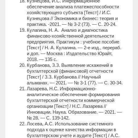
Кузнецова, И.С. Информационное
обеспечение анализа платежеспособности
хозяйствующего субъекта [Текст] / И.С.
Кузнецова // Экономика и бизнес: теория и
практика. -2021. — № 3-2 (73). — С. 20-24.
Кулагина, Н. А. Анализ и диагностика
финансово-хозяйственной деятельности
предприятия. Практикум : учебное пособие
[Текст] / Н. А. Кулагина. — 2-е изд., перераб.
и доп. — Москва : Издательство Юрайт,
2018. — 135 с.
Курбанова, З.З. Выявление искажений в
бухгалтерской (финансовой) отчетности
[Текст] / З.З. Курбанова // Научный
альманах. — 2021. — № 3-1 (77). — С. 30-34.
Лазарева, Н.С. Информационно-
аналитическое обеспечение формирования
бухгалтерской отчетности коммерческой
организации [Текст] / Н.С. Лазарева //
Инновации. Наука. Образование. — 2021. —
№ 28. — С. 139-142.
Лосева, А.С. Использование системного
подхода к оценке качества информации в
бухгалтерском учете и аудите [Текст] / А.С.