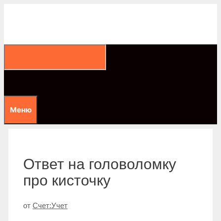
Перейти
к
содержимому
Меню
Ответ на головоломку
про кисточку
от
Счет:Учет