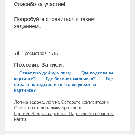
Спасибо за участие!
Попробуйте справиться с таким
заданием..
Просмотров
7 787
Похожие Записи:
Ответ про добрую лису.
Где подкова на
картинке?
Где ботинок мальчика?
Где
собака-поводырь и те кто её украл на
картинке?
Рубрики
Метки
Логика
задача
,
логика
Оставьте комментарий
Навигация
Ответ на головоломку про сапог
записи
Где жеребец на картинке. Паренек его не может
найти