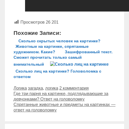
Просмотров
26 201
Похожие Записи:
Сколько скрытых человек на картинке?
Животные на картинке, спрятанные
художником. Какие?
Зашифрованный текст.
Сможет прочитать только самый
внимательный
Сколько лиц на картинке? Головоломка с
ответом
Рубрики
Метки
Логика
загадка
,
логика
2 комментария
Навигация
Где три парня на картинке, подглядывающие за
записи
девчонками? Ответ на головоломку
Спрятанные животные и предметы на картинках —
ответ на головоломку