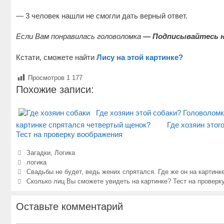
— 3 человек нашли не смогли дать верный ответ.
Если Вам понравилась головоломка
— Подписывайтесь на
Кстати, сможете найти
Лису на этой картинке?
Просмотров
1 177
Похожие записи:
Где хозяин этой собаки? Головолом
картинке спрятался четвертый щенок?
Где хозяин этог
Тест на проверку воображения
Рубрики
Загадки
,
Логика
Метки
логика
Навигация
Свадьбы не будет, ведь жених спрятался. Где же он на картинк
записи
Сколько лиц Вы сможете увидеть на картинке? Тест на проверк
Оставьте комментарий