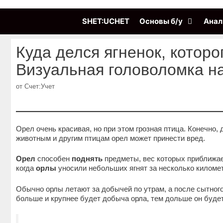
Перейти
к
SHET:UCHET
Основы б/у
Анал
содержимому
Куда делся ягненок, которо
Визуальная головоломка н
от
Счет:Учет
Орел очень красивая, но при этом грозная птица. Конечно, 
животным и другим птицам орел может принести вред.
Орел
способен
поднять
предметы, вес которых приближает
когда
орлы
уносили небольших ягнят за несколько киломе
Обычно орлы летают за добычей по утрам, а после сытного
больше и крупнее будет добыча орла, тем дольше он будет