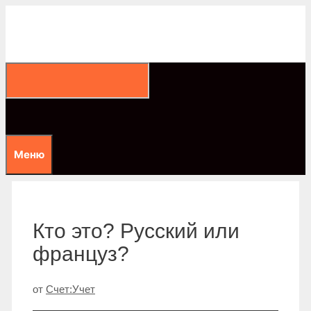
Перейти
к
содержимому
Меню
Кто это? Русский или
француз?
от
Счет:Учет