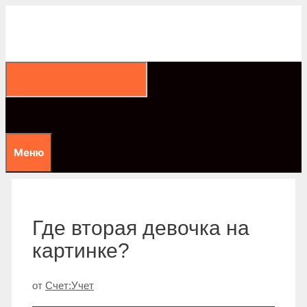
Перейти
к
содержимому
Меню
Где вторая девочка на
картинке?
от
Счет:Учет