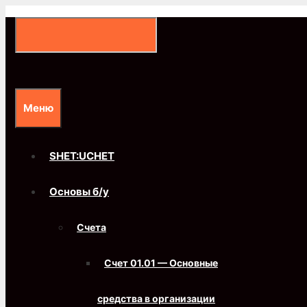
Перейти
к
содержимому
Меню
SHET:UCHET
Основы б/у
Счета
Счет 01.01 — Основные
средства в организации