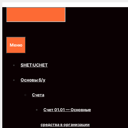
Перейти
к
содержимому
Меню
SHET:UCHET
Основы б/у
Счета
Счет 01.01 — Основные
средства в организации