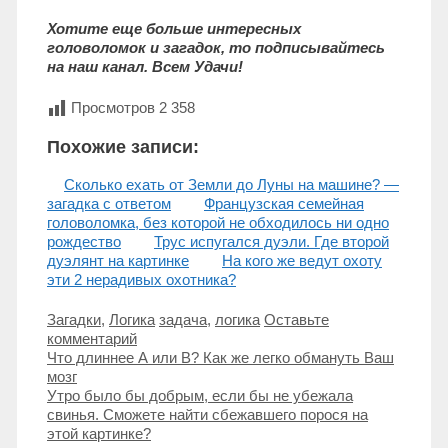
Хотите еще больше интересных
головоломок и загадок, то подписывайтесь
на наш канал. Всем Удачи!
Просмотров
2 358
Похожие записи:
Сколько ехать от Земли до Луны на машине? —
загадка с ответом
Французская семейная
головоломка, без которой не обходилось ни одно
рождество
Трус испугался дуэли. Где второй
дуэлянт на картинке
На кого же ведут охоту
эти 2 нерадивых охотника?
Рубрики
Метки
Загадки
,
Логика
задача
,
логика
Оставьте
комментарий
Навигация
Что длиннее А или В? Как же легко обмануть Ваш
записи
мозг
Утро было бы добрым, если бы не убежала
свинья. Сможете найти сбежавшего порося на
этой картинке?