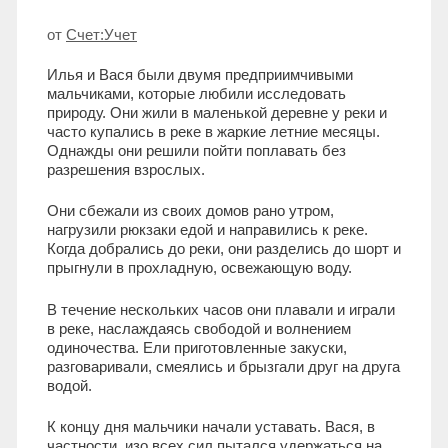
от
Счет:Учет
Илья и Вася были двумя предприимчивыми
мальчиками, которые любили исследовать
природу. Они жили в маленькой деревне у реки и
часто купались в реке в жаркие летние месяцы.
Однажды они решили пойти поплавать без
разрешения взрослых.
Они сбежали из своих домов рано утром,
нагрузили рюкзаки едой и направились к реке.
Когда добрались до реки, они разделись до шорт и
прыгнули в прохладную, освежающую воду.
В течение нескольких часов они плавали и играли
в реке, наслаждаясь свободой и волнением
одиночества. Ели приготовленные закуски,
разговаривали, смеялись и брызгали друг на друга
водой.
К концу дня мальчики начали уставать. Вася, в
частности, изо всех сил пытался удержаться на